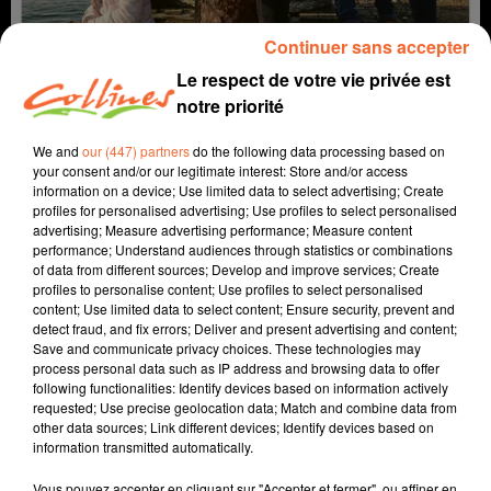
Continuer sans accepter
Le respect de votre vie privée est
notre priorité
We and
our (447) partners
do the following data processing based on
your consent and/or our legitimate interest: Store and/or access
information on a device; Use limited data to select advertising; Create
profiles for personalised advertising; Use profiles to select personalised
coup de coeur
cinéma
advertising; Measure advertising performance; Measure content
performance; Understand audiences through statistics or combinations
of data from different sources; Develop and improve services; Create
2 février 2022 - 2 min 17 sec
profiles to personalise content; Use profiles to select personalised
content; Use limited data to select content; Ensure security, prevent and
OUISTREHAM - COUP DE COEUR DU 2 FÉVRIER 2022
detect fraud, and fix errors; Deliver and present advertising and content;
Save and communicate privacy choices. These technologies may
David Puaud
process personal data such as IP address and browsing data to offer
following functionalities: Identify devices based on information actively
Coup de coeur cinéma
requested; Use precise geolocation data; Match and combine data from
other data sources; Link different devices; Identify devices based on
Chaque mercredi, dans notre Actu Ciné à 17h15,
information transmitted automatically.
Morgan, programmateur au Fauteuil Rouge à
Bressuire, vous propose son coup de coeur.
Vous pouvez accepter en cliquant sur "Accepter et fermer", ou affiner en