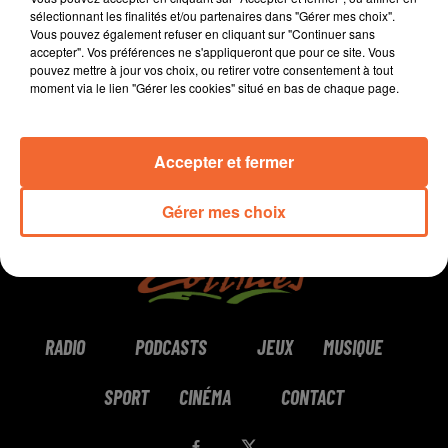
sélectionnant les finalités et/ou partenaires dans "Gérer mes choix".
Vous pouvez également refuser en cliquant sur "Continuer sans
0:00
2 min 17 sec
accepter". Vos préférences ne s'appliqueront que pour ce site. Vous
pouvez mettre à jour vos choix, ou retirer votre consentement à tout
moment via le lien "Gérer les cookies" situé en bas de chaque page.
Accepter et fermer
Gérer mes choix
RADIO
PODCASTS
JEUX
MUSIQUE
SPORT
CINÉMA
CONTACT