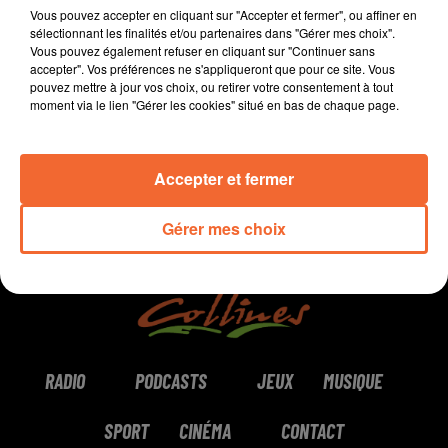
énergie positive. Alban est coach et formateur au sein
Vous pouvez accepter en cliquant sur "Accepter et fermer", ou affiner en
d'Artic Coaching à Bressuire.
sélectionnant les finalités et/ou partenaires dans "Gérer mes choix".
Vous pouvez également refuser en cliquant sur "Continuer sans
accepter". Vos préférences ne s'appliqueront que pour ce site. Vous
0:00
9 min 36 sec
pouvez mettre à jour vos choix, ou retirer votre consentement à tout
moment via le lien "Gérer les cookies" situé en bas de chaque page.
Accepter et fermer
Gérer mes choix
RADIO
PODCASTS
JEUX
MUSIQUE
SPORT
CINÉMA
CONTACT