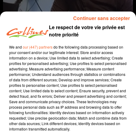
Continuer sans accepter
Le respect de votre vie privée est
notre priorité
We and
our (447) partners
do the following data processing based on
your consent and/or our legitimate interest: Store and/or access
information on a device; Use limited data to select advertising; Create
coaching
vacances
profiles for personalised advertising; Use profiles to select personalised
advertising; Measure advertising performance; Measure content
performance; Understand audiences through statistics or combinations
24 juin 2025 - 9 min 36 sec
of data from different sources; Develop and improve services; Create
profiles to personalise content; Use profiles to select personalised
ON RENTRE À LA MAISON POUR LES VACANCES
content; Use limited data to select content; Ensure security, prevent and
detect fraud, and fix errors; Deliver and present advertising and content;
David Puaud
Save and communicate privacy choices. These technologies may
process personal data such as IP address and browsing data to offer
La voie(x) d'Alban
following functionalities: Identify devices based on information actively
requested; Use precise geolocation data; Match and combine data from
La dernière de la saison !!
other data sources; Link different devices; Identify devices based on
information transmitted automatically.
Alban nous donne des conseils et nous amène son