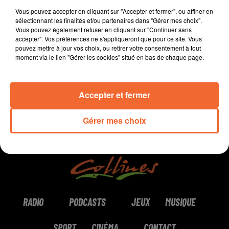
Coaching à Bressuire.
Vous pouvez accepter en cliquant sur "Accepter et fermer", ou affiner en
sélectionnant les finalités et/ou partenaires dans "Gérer mes choix".
Vous pouvez également refuser en cliquant sur "Continuer sans
accepter". Vos préférences ne s'appliqueront que pour ce site. Vous
pouvez mettre à jour vos choix, ou retirer votre consentement à tout
0:00
10 min 43 sec
moment via le lien "Gérer les cookies" situé en bas de chaque page.
Accepter et fermer
Gérer mes choix
RADIO
PODCASTS
JEUX
MUSIQUE
SPORT
CINÉMA
CONTACT