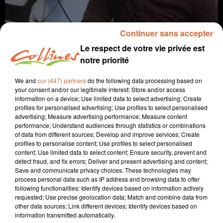
Continuer sans accepter
Le respect de votre vie privée est
notre priorité
We and
our (447) partners
do the following data processing based on
your consent and/or our legitimate interest: Store and/or access
information on a device; Use limited data to select advertising; Create
coaching
profiles for personalised advertising; Use profiles to select personalised
advertising; Measure advertising performance; Measure content
18 février 2025 - 10 min 43 sec
performance; Understand audiences through statistics or combinations
of data from different sources; Develop and improve services; Create
ON DEMANDE TROP PARDON ?
profiles to personalise content; Use profiles to select personalised
content; Use limited data to select content; Ensure security, prevent and
David Puaud
detect fraud, and fix errors; Deliver and present advertising and content;
Save and communicate privacy choices. These technologies may
La voie(x) d'Alban
process personal data such as IP address and browsing data to offer
following functionalities: Identify devices based on information actively
Tous les 15 jours le mardi, Alban nous donne des
requested; Use precise geolocation data; Match and combine data from
other data sources; Link different devices; Identify devices based on
conseils et nous amène son énergie positive.
information transmitted automatically.
Alban est coach et formateur au sein d'Artic