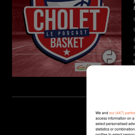
We and
our (447) partn
access information on a 
select personalised ad
statistics or combinatio
profiles to select person