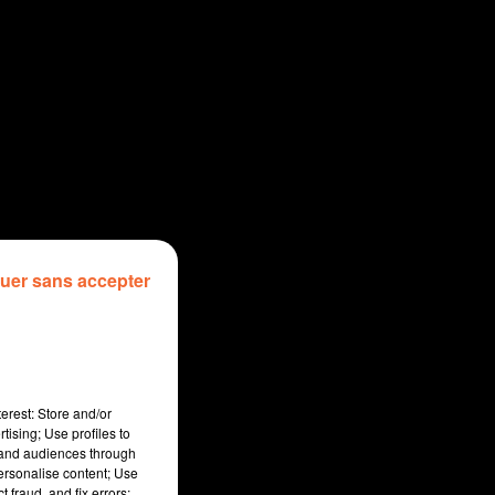
uer sans accepter
erest: Store and/or
tising; Use profiles to
tand audiences through
personalise content; Use
 fraud, and fix errors;