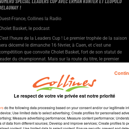
NUMÉRO SPÉCIAL LEADERS CUP AVEC ERMAN KUNTER ET LÉOPOLD
DELAUNAY !
Ouest-France, Collines la Radio
Cholet Basket, le podcast
C’est l’heure de la Leaders Cup ! Le premier trophée de la saison
sera décerné le dimanche 16 février, à Caen, et c’est une
compétition que convoite Cholet Basket, fort de son statut de
leader du championnat. Mais sur la route du titre, le premier
obstacle est déjà conséquent pour les Choletais, puisqu’il s’agit
Contin
d’un derby face au Mans Sarthe Basket, dès les quarts de finale,
le vendredi 14. Formé à CB et pur produit des Mauges, le
Manceau Léopold Delaunay est le premier invité de « Cholet
Basket, le podcast » : le natif de Jallais évoque ce match à part,
Le respect de votre vie privée est notre priorité
son rapport avec son club formateur, mais également les
raisons de son départ, sans langue de bois.
ers
do the following data processing based on your consent and/or our legitimate int
device; Use limited data to select advertising; Create profiles for personalised adver
Ensuite, c’est Erman Kunter qui prend le relais au micro ! Ancien
vertising; Measure advertising performance; Measure content performance; Unders
ns of data from different sources; Develop and improve services; Create profiles to 
entraîneur emblématique de CB, le Turque avait remporté la
alised content; Use limited data to select content; Ensure security, prevent and detect