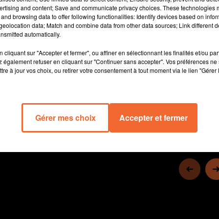
Semaine des As - l’ancêtre de la Leaders Cup - en 2008 avec
ertising and content; Save and communicate privacy choices. These technologies
Cholet. Il raconte ses souvenirs, parle avec nostalgie du regretté
and browsing data to offer following functionalities: Identify devices based on infor
eolocation data; Match and combine data from other data sources; Link different de
Claude Marquis ou de l’émergence, à l’époque, du phénomène
nsmitted automatically.
Nando De Colo. Et comme « Maitre Kunter » a aussi entraîné le
Mans, il livre son avis sur ce nouveau derby et la folle saison de
cliquant sur "Accepter et fermer", ou affiner en sélectionnant les finalités et/ou pa
 également refuser en cliquant sur "Continuer sans accepter". Vos préférences ne 
CB. Plein de belles choses : alors bonne écoute !
tre à jour vos choix, ou retirer votre consentement à tout moment via le lien "Gérer 
1 h 8 
Gérer mes choix
Accepter et fermer