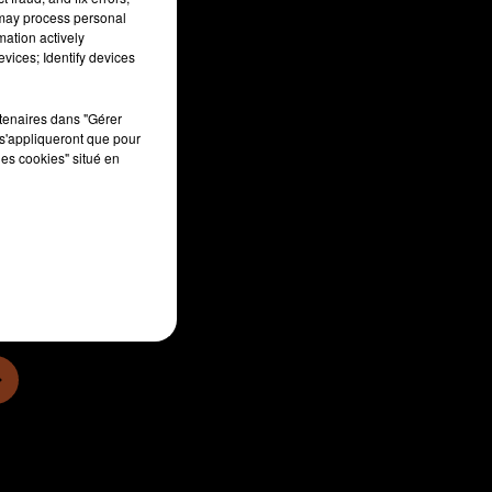
 may process personal
mation actively
vices; Identify devices
rtenaires dans "Gérer
s'appliqueront que pour
les cookies" situé en
min