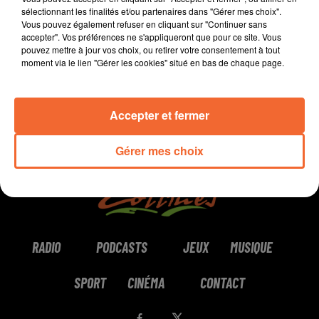
sélectionnant les finalités et/ou partenaires dans "Gérer mes choix".
Vous pouvez également refuser en cliquant sur "Continuer sans
0:00
7 min 7 sec
accepter". Vos préférences ne s'appliqueront que pour ce site. Vous
pouvez mettre à jour vos choix, ou retirer votre consentement à tout
moment via le lien "Gérer les cookies" situé en bas de chaque page.
Accepter et fermer
Gérer mes choix
RADIO
PODCASTS
JEUX
MUSIQUE
SPORT
CINÉMA
CONTACT