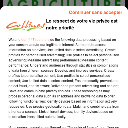
Continuer sans accepter
Le respect de votre vie privée est
notre priorité
We and
our (447) partners
do the following data processing based on
your consent and/or our legitimate interest: Store and/or access
information on a device; Use limited data to select advertising; Create
profiles for personalised advertising; Use profiles to select personalised
agriculture
bio
advertising; Measure advertising performance; Measure content
performance; Understand audiences through statistics or combinations
of data from different sources; Develop and improve services; Create
6 novembre 2025 - 7 min 7 sec
profiles to personalise content; Use profiles to select personalised
content; Use limited data to select content; Ensure security, prevent and
NOVEMBRE, MOIS DE LA BIO !
detect fraud, and fix errors; Deliver and present advertising and content;
Save and communicate privacy choices. These technologies may
Jacqueline Pinon
process personal data such as IP address and browsing data to offer
following functionalities: Identify devices based on information actively
A travers champs
requested; Use precise geolocation data; Match and combine data from
other data sources; Link different devices; Identify devices based on
Avec Ludo et Jacqueline, COLLINES porte un regard
information transmitted automatically.
différent sur l'agriculture chaque semaine le jeudi à
7h40 et le dimanche à 9h3.
Vous pouvez accepter en cliquant sur "Accepter et fermer", ou affiner en