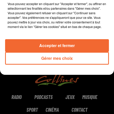
Vous pouvez accepter en cliquant sur "Accepter et fermer", ou affiner en
sélectionnant les finalités et/ou partenaires dans "Gérer mes choix".
Vous pouvez également refuser en cliquant sur "Continuer sans
accepter". Vos préférences ne s'appliqueront que pour ce site. Vous
0:00
10 min 25 sec
pouvez mettre à jour vos choix, ou retirer votre consentement à tout
moment via le lien "Gérer les cookies" situé en bas de chaque page.
Accepter et fermer
Gérer mes choix
RADIO
PODCASTS
JEUX
MUSIQUE
SPORT
CINÉMA
CONTACT