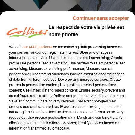
Continuer sans accepter
Le respect de votre vie privée est
notre priorité
We and
our (447) partners
do the following data processing based on
your consent and/or our legitimate interest: Store and/or access
information on a device; Use limited data to select advertising; Create
coaching
profiles for personalised advertising; Use profiles to select personalised
advertising; Measure advertising performance; Measure content
performance; Understand audiences through statistics or combinations
23 mai 2023 - 10 min 25 sec
of data from different sources; Develop and improve services; Create
profiles to personalise content; Use profiles to select personalised
NOUS SOMMES TOUS L'ÉTRANGER DE QUELQU'UN
content; Use limited data to select content; Ensure security, prevent and
detect fraud, and fix errors; Deliver and present advertising and content;
David Puaud
Save and communicate privacy choices. These technologies may
process personal data such as IP address and browsing data to offer
La voie(x) d'Alban
following functionalities: Identify devices based on information actively
requested; Use precise geolocation data; Match and combine data from
Tous les 15 jours, Alban nous donne des conseils et
other data sources; Link different devices; Identify devices based on
nous amène son énergie positive. Alban est coach et
information transmitted automatically.
formateur au sein d'Artic Coaching à Bressuire.