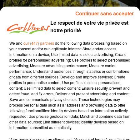
Continuer sans accepter
Le respect de votre vie privée est
notre priorité
We and
our (447) partners
do the following data processing based on
your consent and/or our legitimate interest: Store and/or access
information on a device; Use limited data to select advertising; Create
profiles for personalised advertising; Use profiles to select personalised
agriculture
advertising; Measure advertising performance; Measure content
performance; Understand audiences through statistics or combinations
of data from different sources; Develop and improve services; Create
11 juin 2026 - 4 min 49 sec
profiles to personalise content; Use profiles to select personalised
content; Use limited data to select content; Ensure security, prevent and
NOURRIR OU CONDUIRE, IL FAUT CHOISIR !
detect fraud, and fix errors; Deliver and present advertising and content;
Save and communicate privacy choices. These technologies may
Jacqueline Pinon
process personal data such as IP address and browsing data to offer
following functionalities: Identify devices based on information actively
A travers champs
requested; Use precise geolocation data; Match and combine data from
other data sources; Link different devices; Identify devices based on
Avec Ludo et Jacqueline, COLLINES porte un regard
information transmitted automatically.
différent sur l'agriculture chaque semaine le jeudi à
7h40 et le dimanche à 9h30.
Vous pouvez accepter en cliquant sur "Accepter et fermer", ou affiner en