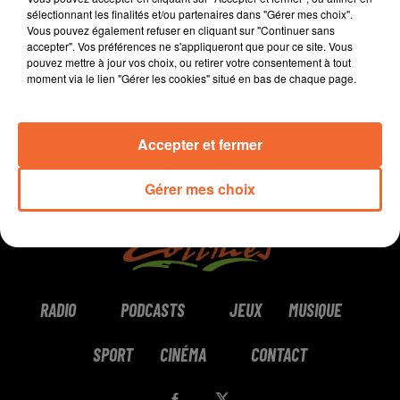
sélectionnant les finalités et/ou partenaires dans "Gérer mes choix".
Vous pouvez également refuser en cliquant sur "Continuer sans
0:00
4 min 49 sec
accepter". Vos préférences ne s'appliqueront que pour ce site. Vous
pouvez mettre à jour vos choix, ou retirer votre consentement à tout
moment via le lien "Gérer les cookies" situé en bas de chaque page.
Accepter et fermer
Gérer mes choix
RADIO
PODCASTS
JEUX
MUSIQUE
SPORT
CINÉMA
CONTACT