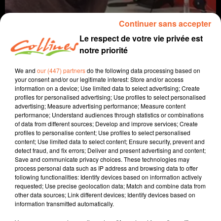
Continuer sans accepter
Le respect de votre vie privée est
notre priorité
We and
our (447) partners
do the following data processing based on
your consent and/or our legitimate interest: Store and/or access
information on a device; Use limited data to select advertising; Create
profiles for personalised advertising; Use profiles to select personalised
coaching
advertising; Measure advertising performance; Measure content
performance; Understand audiences through statistics or combinations
of data from different sources; Develop and improve services; Create
30 mars 2021 - 7 min 19 sec
profiles to personalise content; Use profiles to select personalised
NOS MADELEINES DE PROUST
content; Use limited data to select content; Ensure security, prevent and
detect fraud, and fix errors; Deliver and present advertising and content;
Save and communicate privacy choices. These technologies may
David Puaud
process personal data such as IP address and browsing data to offer
La voie(x) d'Alban
following functionalities: Identify devices based on information actively
requested; Use precise geolocation data; Match and combine data from
Alban est coach et formateur au sein d'Artic Coaching
other data sources; Link different devices; Identify devices based on
information transmitted automatically.
à Bressuire.