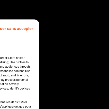
uer sans accepter
erest: Store and/or
tising; Use profiles to
tand audiences through
personalise content; Use
 fraud, and fix errors;
 may process personal
mation actively
sec
vices; Identify devices
rtenaires dans "Gérer
s'appliqueront que pour