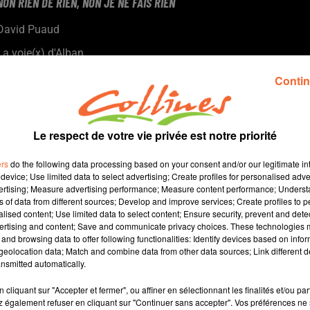
NON RIEN DE RIEN, NON JE NE FAIS RIEN
David Puaud
La voie(x) d'Alban
Tous les 15 jours, Alban nous donne des conseils et nous
Contin
amène son énergie positive. Alban est coach et formateur au
sein d'Artic Coaching à Bressuire.
Le respect de votre vie privée est notre priorité
ers
do the following data processing based on your consent and/or our legitimate int
device; Use limited data to select advertising; Create profiles for personalised adver
vertising; Measure advertising performance; Measure content performance; Unders
ns of data from different sources; Develop and improve services; Create profiles to 
alised content; Use limited data to select content; Ensure security, prevent and detect
ertising and content; Save and communicate privacy choices. These technologies
and browsing data to offer following functionalities: Identify devices based on infor
9 min 41 
eolocation data; Match and combine data from other data sources; Link different de
nsmitted automatically.
cliquant sur "Accepter et fermer", ou affiner en sélectionnant les finalités et/ou pa
 également refuser en cliquant sur "Continuer sans accepter". Vos préférences ne 