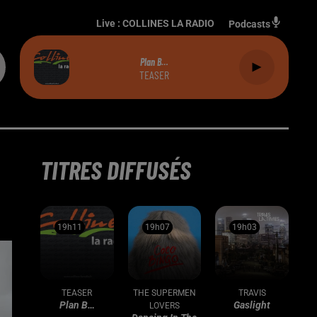
Live :
COLLINES LA RADIO
Podcasts
Plan B…
TEASER
TITRES DIFFUSÉS
19h11
19h11
19h07
19h07
19h03
19h03
TEASER
THE SUPERMEN
TRAVIS
Plan B…
Gaslight
LOVERS