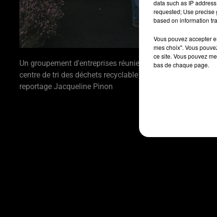
data such as IP address 
requested; Use precise g
based on information tra
Vous pouvez accepter en 
mes choix". Vous pouvez
ce site. Vous pouvez met
Un groupement d'entreprises réunies autour de Brangeon et
bas de chaque page.
centre de tri des déchets recyclable XXL pour 1 million d'h
reportage Jacqueline Pinon