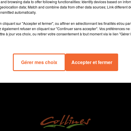
and browsing data to offer following functionalities: Identify devices based on infor
eolocation data; Match and combine data from other data sources; Link different de
nsmitted automatically.
cliquant sur "Accepter et fermer", ou affiner en sélectionnant les finalités et/ou pa
 également refuser en cliquant sur "Continuer sans accepter". Vos préférences ne 
tre à jour vos choix, ou retirer votre consentement à tout moment via le lien "Gérer 
 Séchet a été retenu pour la réalisation et le fonctionnement d'
abitants.
Gérer mes choix
Accepter et fermer