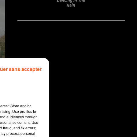
Dancing In The
Rain
uer sans accepter
erest: Store and/or
tising; Use profiles to
tand audiences through
personalise content; Use
 fraud, and fix errors;
 may process personal