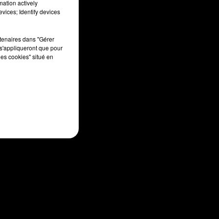
mation actively
vices; Identify devices
rtenaires dans "Gérer
s'appliqueront que pour
les cookies" situé en
un