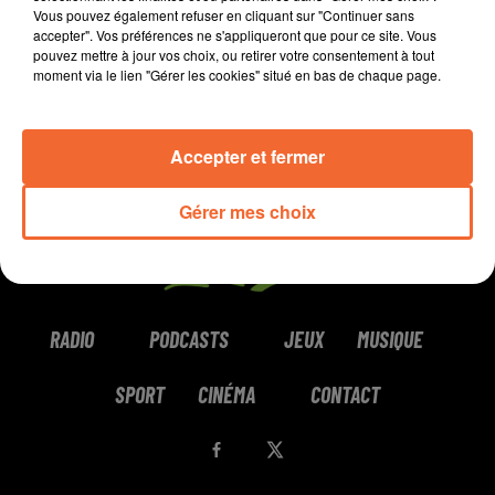
Vous pouvez également refuser en cliquant sur "Continuer sans
accepter". Vos préférences ne s'appliqueront que pour ce site. Vous
pouvez mettre à jour vos choix, ou retirer votre consentement à tout
moment via le lien "Gérer les cookies" situé en bas de chaque page.
MILOW
NOTHING BUT THIEVES
BABYJAKE
Little In The Middle
Sorry
Watching
Accepter et fermer
Gérer mes choix
RADIO
PODCASTS
JEUX
MUSIQUE
SPORT
CINÉMA
CONTACT