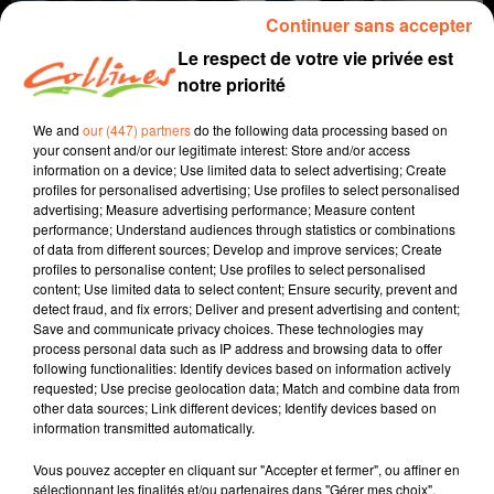
Continuer sans accepter
Le respect de votre vie privée est
notre priorité
Crédit :
Elysée
We and
our (447) partners
do the following data processing based on
your consent and/or our legitimate interest: Store and/or access
Jean-Michel Rapinat (FSU), Nathalie Lanzi (PS) et Philippe
information on a device; Use limited data to select advertising; Create
Mouiller (Sénateurs Républicains)
profiles for personalised advertising; Use profiles to select personalised
advertising; Measure advertising performance; Measure content
performance; Understand audiences through statistics or combinations
of data from different sources; Develop and improve services; Create
profiles to personalise content; Use profiles to select personalised
content; Use limited data to select content; Ensure security, prevent and
detect fraud, and fix errors; Deliver and present advertising and content;
Save and communicate privacy choices. These technologies may
TITRES DIFFUSÉS
process personal data such as IP address and browsing data to offer
following functionalities: Identify devices based on information actively
requested; Use precise geolocation data; Match and combine data from
other data sources; Link different devices; Identify devices based on
information transmitted automatically.
4h57
4h57
4h54
4h54
4h49
4h49
Vous pouvez accepter en cliquant sur "Accepter et fermer", ou affiner en
sélectionnant les finalités et/ou partenaires dans "Gérer mes choix".