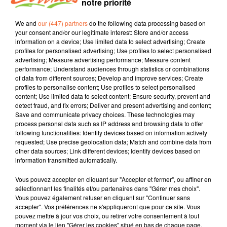
notre priorité
Une transformation qui rime aussi avec modernisation
We and
our (447) partners
do the following data processing based on
your consent and/or our legitimate interest: Store and/or access
information on a device; Use limited data to select advertising; Create
profiles for personalised advertising; Use profiles to select personalised
advertising; Measure advertising performance; Measure content
performance; Understand audiences through statistics or combinations
TITRES DIFFUSÉS
of data from different sources; Develop and improve services; Create
profiles to personalise content; Use profiles to select personalised
content; Use limited data to select content; Ensure security, prevent and
detect fraud, and fix errors; Deliver and present advertising and content;
Save and communicate privacy choices. These technologies may
18h19
18h19
18h15
18h15
18h10
18h10
process personal data such as IP address and browsing data to offer
following functionalities: Identify devices based on information actively
requested; Use precise geolocation data; Match and combine data from
other data sources; Link different devices; Identify devices based on
information transmitted automatically.
Vous pouvez accepter en cliquant sur "Accepter et fermer", ou affiner en
MARGUERITE
ALANIS MORISSETTE
SUPERTRAMP
sélectionnant les finalités et/ou partenaires dans "Gérer mes choix".
Bellevie
Give A Litle Bit
(CACHE)
Vous pouvez également refuser en cliquant sur "Continuer sans
Hands Clean…
accepter". Vos préférences ne s'appliqueront que pour ce site. Vous
pouvez mettre à jour vos choix, ou retirer votre consentement à tout
moment via le lien "Gérer les cookies" situé en bas de chaque page.