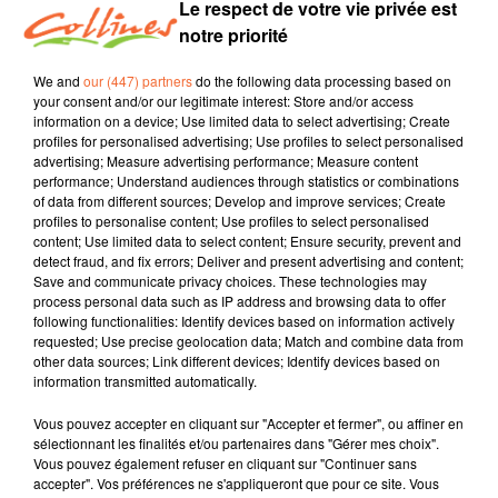
Le respect de votre vie privée est
notre priorité
Les parents d'élèves mobilisés pour éviter la fermeture d'une
classe
We and
our (447) partners
do the following data processing based on
your consent and/or our legitimate interest: Store and/or access
information on a device; Use limited data to select advertising; Create
profiles for personalised advertising; Use profiles to select personalised
advertising; Measure advertising performance; Measure content
performance; Understand audiences through statistics or combinations
of data from different sources; Develop and improve services; Create
profiles to personalise content; Use profiles to select personalised
TITRES DIFFUSÉS
content; Use limited data to select content; Ensure security, prevent and
detect fraud, and fix errors; Deliver and present advertising and content;
Save and communicate privacy choices. These technologies may
process personal data such as IP address and browsing data to offer
following functionalities: Identify devices based on information actively
0h23
0h23
0h20
0h20
0h17
0h17
requested; Use precise geolocation data; Match and combine data from
other data sources; Link different devices; Identify devices based on
information transmitted automatically.
Vous pouvez accepter en cliquant sur "Accepter et fermer", ou affiner en
sélectionnant les finalités et/ou partenaires dans "Gérer mes choix".
Vous pouvez également refuser en cliquant sur "Continuer sans
KEANE
LAURIE DARMON
SEPTEMBRE
accepter". Vos préférences ne s'appliqueront que pour ce site. Vous
Everybody´s
Je Veux
Si C'était À Refaire