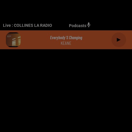
Live :
COLLINES LA RADIO
Podcasts
Everybody´s Changing
KEANE
RADIO
PODCASTS
JEUX
MUSIQUE
SPORT
CINÉMA
CONTACT