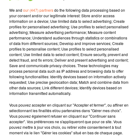
We and
our (447) partners
do the following data processing based on
your consent and/or our legitimate interest: Store and/or access
information on a device; Use limited data to select advertising; Create
profiles for personalised advertising; Use profiles to select personalised
advertising; Measure advertising performance; Measure content
performance; Understand audiences through statistics or combinations
TITRES DIFFUSÉS
of data from different sources; Develop and improve services; Create
profiles to personalise content; Use profiles to select personalised
content; Use limited data to select content; Ensure security, prevent and
detect fraud, and fix errors; Deliver and present advertising and content;
7h53
7h53
7h50
7h50
7h45
7h45
Save and communicate privacy choices. These technologies may
process personal data such as IP address and browsing data to offer
following functionalities: Identify devices based on information actively
requested; Use precise geolocation data; Match and combine data from
other data sources; Link different devices; Identify devices based on
information transmitted automatically.
SOPHIE DE QUAY
GAUVAIN SERS
U2
Vous pouvez accepter en cliquant sur "Accepter et fermer", ou affiner en
Avant L'automne Ft
Quatre Enfants Plus
Street Of Dreams
sélectionnant les finalités et/ou partenaires dans "Gérer mes choix".
Simon Jaccard
Loin
Vous pouvez également refuser en cliquant sur "Continuer sans
accepter". Vos préférences ne s'appliqueront que pour ce site. Vous
pouvez mettre à jour vos choix, ou retirer votre consentement à tout
moment via le lien "Gérer les cookies" situé en bas de chaque page.