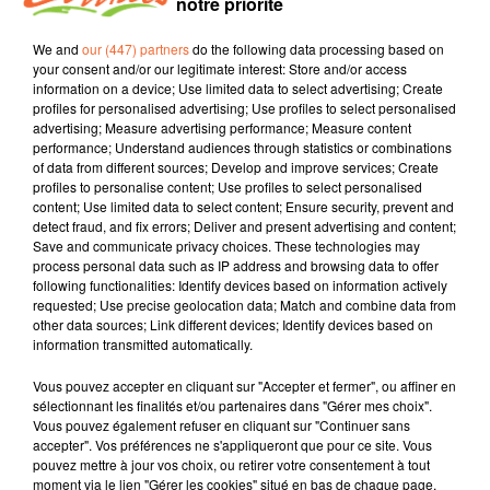
notre priorité
Imaginaires.
We and
our (447) partners
do the following data processing based on
your consent and/or our legitimate interest: Store and/or access
information on a device; Use limited data to select advertising; Create
profiles for personalised advertising; Use profiles to select personalised
advertising; Measure advertising performance; Measure content
performance; Understand audiences through statistics or combinations
TITRES DIFFUSÉS
of data from different sources; Develop and improve services; Create
profiles to personalise content; Use profiles to select personalised
content; Use limited data to select content; Ensure security, prevent and
detect fraud, and fix errors; Deliver and present advertising and content;
Save and communicate privacy choices. These technologies may
6h25
6h25
6h22
6h22
6h19
6h19
process personal data such as IP address and browsing data to offer
following functionalities: Identify devices based on information actively
requested; Use precise geolocation data; Match and combine data from
other data sources; Link different devices; Identify devices based on
information transmitted automatically.
Vous pouvez accepter en cliquant sur "Accepter et fermer", ou affiner en
THE CORRS
PAUL MC CARTNEY
DIVA FAUNE
sélectionnant les finalités et/ou partenaires dans "Gérer mes choix".
Bring On The Night
Home To Us Ft Ringo
Let Me Go
Vous pouvez également refuser en cliquant sur "Continuer sans
Starr
accepter". Vos préférences ne s'appliqueront que pour ce site. Vous
pouvez mettre à jour vos choix, ou retirer votre consentement à tout
moment via le lien "Gérer les cookies" situé en bas de chaque page.