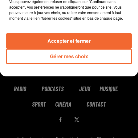
Vous pouvez également refuser en cliquant sur "Continuer sans
accepter". Vos préférences ne s'appliqueront que pour ce site. Vous
pouvez mettre à jour vos choix, ou retirer votre consentement à tout
moment via le lien "Gérer les cookies" situé en bas de chaque page.
STEREOPHONICS
MEGHAN TRAINOR
TALISCO
Have A Nice Day
Made You Look
Two Fingers Gone
Accepter et fermer
Gérer mes choix
RADIO
PODCASTS
JEUX
MUSIQUE
SPORT
CINÉMA
CONTACT