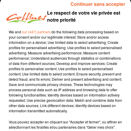
Continuer sans accepter
Crédit :
Patrice Bémanangy
Le respect de votre vie privée est
notre priorité
Le Président Rousset était à Bressuire mercredi 16 octobre
pour la signature du contrat territorial. La Région va
We and
our (447) partners
do the following data processing based on
accompagner des projets du Bocage bressuirais. Reportage
your consent and/or our legitimate interest: Store and/or access
information on a device; Use limited data to select advertising; Create
Patrice Bémanangy
profiles for personalised advertising; Use profiles to select personalised
advertising; Measure advertising performance; Measure content
performance; Understand audiences through statistics or combinations
of data from different sources; Develop and improve services; Create
profiles to personalise content; Use profiles to select personalised
content; Use limited data to select content; Ensure security, prevent and
detect fraud, and fix errors; Deliver and present advertising and content;
Save and communicate privacy choices. These technologies may
TITRES DIFFUSÉS
process personal data such as IP address and browsing data to offer
following functionalities: Identify devices based on information actively
requested; Use precise geolocation data; Match and combine data from
other data sources; Link different devices; Identify devices based on
information transmitted automatically.
6h54
6h54
6h51
6h51
6h49
6h49
Vous pouvez accepter en cliquant sur "Accepter et fermer", ou affiner en
sélectionnant les finalités et/ou partenaires dans "Gérer mes choix".