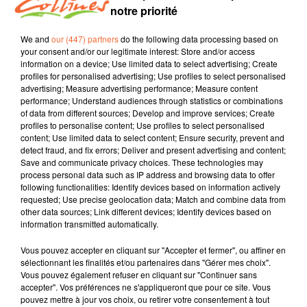
Il valorise la qualité d'accueil et de service dans les
notre priorité
commerces de proximité.
We and
our (447) partners
do the following data processing based on
your consent and/or our legitimate interest: Store and/or access
information on a device; Use limited data to select advertising; Create
profiles for personalised advertising; Use profiles to select personalised
advertising; Measure advertising performance; Measure content
performance; Understand audiences through statistics or combinations
of data from different sources; Develop and improve services; Create
TITRES DIFFUSÉS
profiles to personalise content; Use profiles to select personalised
content; Use limited data to select content; Ensure security, prevent and
detect fraud, and fix errors; Deliver and present advertising and content;
Save and communicate privacy choices. These technologies may
process personal data such as IP address and browsing data to offer
21h30
21h30
21h27
21h27
21h23
21h23
following functionalities: Identify devices based on information actively
requested; Use precise geolocation data; Match and combine data from
other data sources; Link different devices; Identify devices based on
information transmitted automatically.
Vous pouvez accepter en cliquant sur "Accepter et fermer", ou affiner en
sélectionnant les finalités et/ou partenaires dans "Gérer mes choix".
LA DERYVES
LEONY
KODALINE
Vous pouvez également refuser en cliquant sur "Continuer sans
C'est Ici
By Your Side (in My
Sometimes
accepter". Vos préférences ne s'appliqueront que pour ce site. Vous
Mind)
pouvez mettre à jour vos choix, ou retirer votre consentement à tout