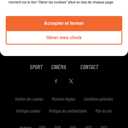
moment via le lien "Gérer les cookies" situé en bas de chaque page.
Accepter et fermer
Gérer mes choix
RADIO
PODCASTS
JEUX
MUSIQUE
SPORT
CINÉMA
CONTACT
Gestion des cookies
Mentions légales
Conditions générales
Politique cookies
Politique de confidentialité
Plan du site
Archives
2026
2025
2024
2023
2022