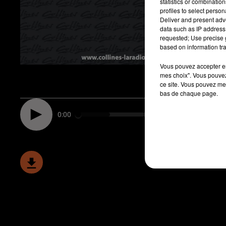
statistics or combinatio
profiles to select person
Deliver and present adv
data such as IP address 
requested; Use precise g
based on information tra
Vous pouvez accepter en 
mes choix". Vous pouvez
ce site. Vous pouvez met
bas de chaque page.
0:00