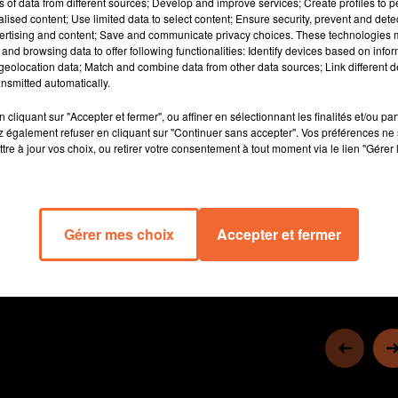
ns of data from different sources; Develop and improve services; Create profiles to 
alised content; Use limited data to select content; Ensure security, prevent and detect
ertising and content; Save and communicate privacy choices. These technologies
and browsing data to offer following functionalities: Identify devices based on infor
eolocation data; Match and combine data from other data sources; Link different de
nsmitted automatically.
cliquant sur "Accepter et fermer", ou affiner en sélectionnant les finalités et/ou pa
 également refuser en cliquant sur "Continuer sans accepter". Vos préférences ne 
tre à jour vos choix, ou retirer votre consentement à tout moment via le lien "Gérer 
3 min 51 
Gérer mes choix
Accepter et fermer