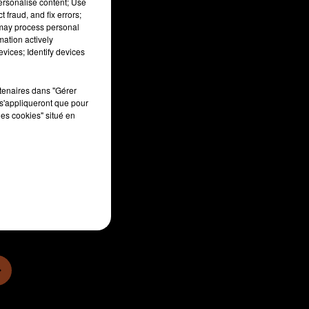
personalise content; Use
 fraud, and fix errors;
 may process personal
mation actively
vices; Identify devices
rtenaires dans "Gérer
s'appliqueront que pour
les cookies" situé en
sec