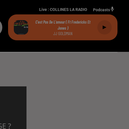
Live :
COLLINES LA RADIO
Podcasts
C'est Pas De L'amour ( Ft Fredericks Et
Jones )
JJ GOLDMAN