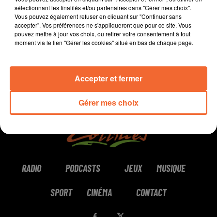
sélectionnant les finalités et/ou partenaires dans "Gérer mes choix".
Vous pouvez également refuser en cliquant sur "Continuer sans
0:00
0:00
accepter". Vos préférences ne s'appliqueront que pour ce site. Vous
pouvez mettre à jour vos choix, ou retirer votre consentement à tout
moment via le lien "Gérer les cookies" situé en bas de chaque page.
Accepter et fermer
Gérer mes choix
RADIO
PODCASTS
JEUX
MUSIQUE
SPORT
CINÉMA
CONTACT