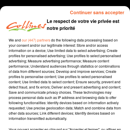
Continuer sans accepter
Le respect de votre vie privée est
notre priorité
We and
our (447) partners
do the following data processing based on
your consent and/or our legitimate interest: Store and/or access
information on a device; Use limited data to select advertising; Create
profiles for personalised advertising; Use profiles to select personalised
Médias
advertising; Measure advertising performance; Measure content
performance; Understand audiences through statistics or combinations
of data from different sources; Develop and improve services; Create
23 février 2021
profiles to personalise content; Use profiles to select personalised
content; Use limited data to select content; Ensure security, prevent and
MEDIAS DE FEVRIER AVEC LAURENT FLAMENT
detect fraud, and fix errors; Deliver and present advertising and content;
Save and communicate privacy choices. These technologies may
Collines la Radio
process personal data such as IP address and browsing data to offer
following functionalities: Identify devices based on information actively
Médias
requested; Use precise geolocation data; Match and combine data from
other data sources; Link different devices; Identify devices based on
Laurent FLAMENT est le directeur de la délégation
information transmitted automatically.
départementale de l'ARS - Agence Régionale de Santé -
des Deux-Sèvres.
Vous pouvez accepter en cliquant sur "Accepter et fermer", ou affiner en