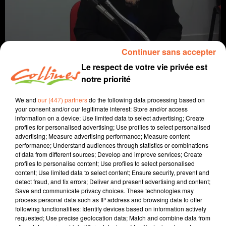
Continuer sans accepter
Le respect de votre vie privée est
notre priorité
We and
our (447) partners
do the following data processing based on
société
politique
your consent and/or our legitimate interest: Store and/or access
information on a device; Use limited data to select advertising; Create
25 février 2022 - 1 h 4 min
profiles for personalised advertising; Use profiles to select personalised
advertising; Measure advertising performance; Measure content
MÉDIAS DE FÉVRIER 2022 AVEC CORALIE DENOUES
performance; Understand audiences through statistics or combinations
of data from different sources; Develop and improve services; Create
Fabien Gazeau
profiles to personalise content; Use profiles to select personalised
content; Use limited data to select content; Ensure security, prevent and
Médias
detect fraud, and fix errors; Deliver and present advertising and content;
Save and communicate privacy choices. These technologies may
Coralie Dénoues a répondu pendant plus d'une heure
process personal data such as IP address and browsing data to offer
following functionalities: Identify devices based on information actively
aux questions de Fabien Gazeau (Collines), Dominique
requested; Use precise geolocation data; Match and combine data from
Guinefolleau (Nouvelle République) et Guillaume