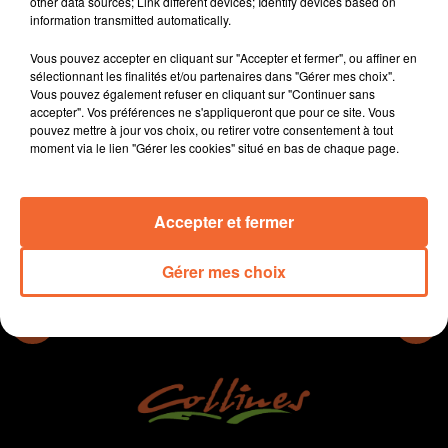
other data sources; Link different devices; Identify devices based on
Raineau (Courrier de l'Ouest). De l'Ukraine au Salon de
information transmitted automatically.
l'Agriculture en passant par la RN149, la première
Vous pouvez accepter en cliquant sur "Accepter et fermer", ou affiner en
femme présidente du Département des Deux-Sèvres, et
sélectionnant les finalités et/ou partenaires dans "Gérer mes choix".
la plus jeune en France, s'est livrée aussi d'un point de
Vous pouvez également refuser en cliquant sur "Continuer sans
vue personnel.
accepter". Vos préférences ne s'appliqueront que pour ce site. Vous
pouvez mettre à jour vos choix, ou retirer votre consentement à tout
moment via le lien "Gérer les cookies" situé en bas de chaque page.
0:00
1 h 4 min
Accepter et fermer
Gérer mes choix