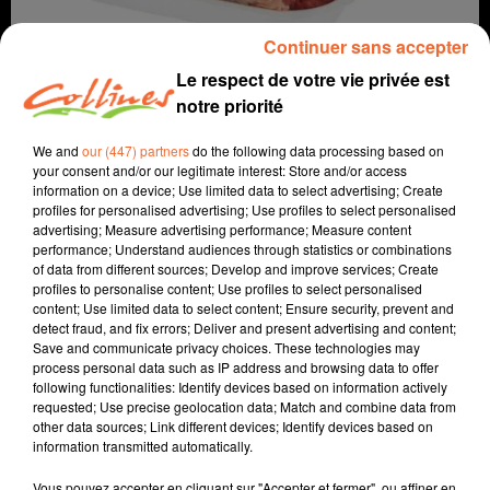
Continuer sans accepter
Le respect de votre vie privée est
notre priorité
We and
our (447) partners
do the following data processing based on
your consent and/or our legitimate interest: Store and/or access
information on a device; Use limited data to select advertising; Create
profiles for personalised advertising; Use profiles to select personalised
agriculture
advertising; Measure advertising performance; Measure content
performance; Understand audiences through statistics or combinations
of data from different sources; Develop and improve services; Create
29 février 2024 - 6 min 16 sec
profiles to personalise content; Use profiles to select personalised
content; Use limited data to select content; Ensure security, prevent and
MANGEZ MOINS DE VIANDE MAIS MIEUX !
detect fraud, and fix errors; Deliver and present advertising and content;
Save and communicate privacy choices. These technologies may
Jacqueline Pinon
process personal data such as IP address and browsing data to offer
following functionalities: Identify devices based on information actively
A travers champs
requested; Use precise geolocation data; Match and combine data from
other data sources; Link different devices; Identify devices based on
Avec Ludo et Jacqueline, COLLINES porte un regard
information transmitted automatically.
différent sur l'agriculture chaque semaine le jeudi à
7h40 et le dimanche à 9h30.
Vous pouvez accepter en cliquant sur "Accepter et fermer", ou affiner en