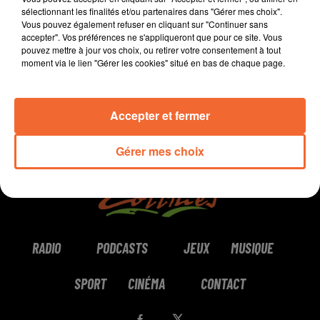
sélectionnant les finalités et/ou partenaires dans "Gérer mes choix".
Vous pouvez également refuser en cliquant sur "Continuer sans
0:00
6 min 16 sec
accepter". Vos préférences ne s'appliqueront que pour ce site. Vous
pouvez mettre à jour vos choix, ou retirer votre consentement à tout
moment via le lien "Gérer les cookies" situé en bas de chaque page.
Accepter et fermer
Gérer mes choix
RADIO
PODCASTS
JEUX
MUSIQUE
SPORT
CINÉMA
CONTACT