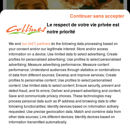
Continuer sans accepter
Le respect de votre vie privée est
notre priorité
We and
our (447) partners
do the following data processing based on
your consent and/or our legitimate interest: Store and/or access
information on a device; Use limited data to select advertising; Create
profiles for personalised advertising; Use profiles to select personalised
coup de coeur
cinéma
advertising; Measure advertising performance; Measure content
performance; Understand audiences through statistics or combinations
12 juin 2024 - 1 min 58 sec
of data from different sources; Develop and improve services; Create
profiles to personalise content; Use profiles to select personalised
LES TROIS FANTASTIQUES
content; Use limited data to select content; Ensure security, prevent and
detect fraud, and fix errors; Deliver and present advertising and content;
David Puaud
Save and communicate privacy choices. These technologies may
process personal data such as IP address and browsing data to offer
Coup de coeur cinéma
following functionalities: Identify devices based on information actively
requested; Use precise geolocation data; Match and combine data from
Chaque mercredi, dans notre Actu Ciné à 17h15,
other data sources; Link different devices; Identify devices based on
Morgan, programmateur au Fauteuil Rouge à
information transmitted automatically.
Bressuire, vous propose son coup de coeur.