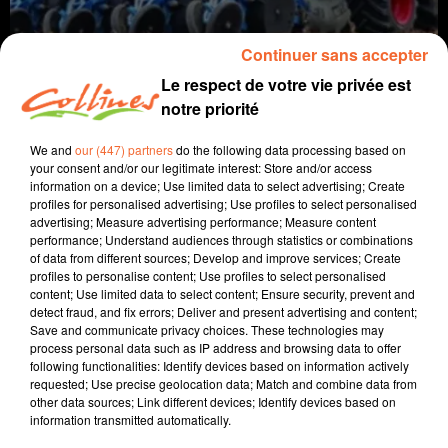
Continuer sans accepter
Le respect de votre vie privée est
notre priorité
We and
our (447) partners
do the following data processing based on
your consent and/or our legitimate interest: Store and/or access
information on a device; Use limited data to select advertising; Create
profiles for personalised advertising; Use profiles to select personalised
agriculture
advertising; Measure advertising performance; Measure content
performance; Understand audiences through statistics or combinations
6 juin 2024 - 5 min 40 sec
of data from different sources; Develop and improve services; Create
profiles to personalise content; Use profiles to select personalised
LES SEMIS DU MAÏS
content; Use limited data to select content; Ensure security, prevent and
detect fraud, and fix errors; Deliver and present advertising and content;
Jacqueline Pinon
Save and communicate privacy choices. These technologies may
process personal data such as IP address and browsing data to offer
A travers champs
following functionalities: Identify devices based on information actively
requested; Use precise geolocation data; Match and combine data from
Avec Ludo et Jacqueline, COLLINES porte un
other data sources; Link different devices; Identify devices based on
regard différent sur l'agriculture chaque semaine
information transmitted automatically.
le jeudi à 7h40 et le dimanche à 9h30.