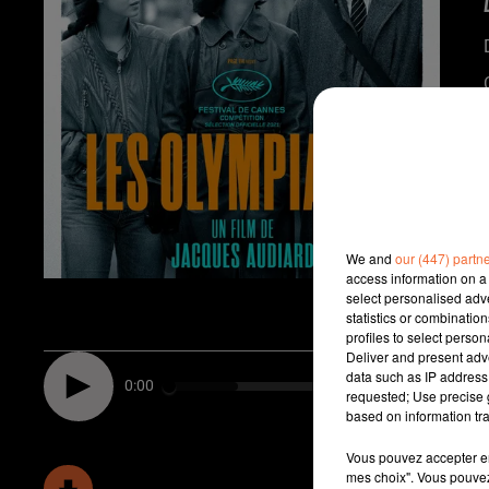
We and
our (447) partn
access information on a 
select personalised ad
statistics or combinatio
profiles to select person
Deliver and present adv
data such as IP address 
0:00
requested; Use precise g
based on information tra
Vous pouvez accepter en 
mes choix". Vous pouvez