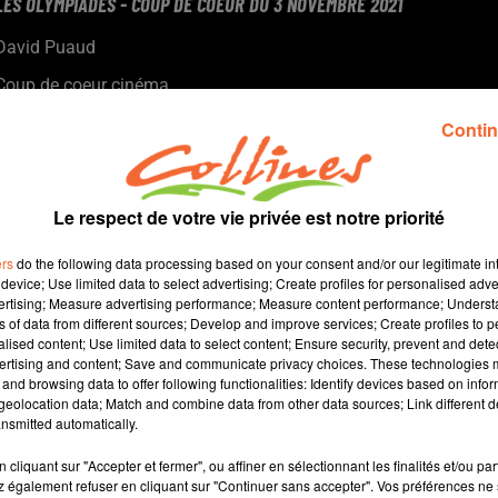
LES OLYMPIADES - COUP DE COEUR DU 3 NOVEMBRE 2021
David Puaud
Coup de coeur cinéma
Chaque mercredi, dans notre Actu Ciné à 17h15, Morgan,
Contin
programmateur au Fauteuil Rouge à Bressuire, vous propose
son coup de coeur.
Le respect de votre vie privée est notre priorité
ers
do the following data processing based on your consent and/or our legitimate int
device; Use limited data to select advertising; Create profiles for personalised adver
vertising; Measure advertising performance; Measure content performance; Unders
ns of data from different sources; Develop and improve services; Create profiles to 
alised content; Use limited data to select content; Ensure security, prevent and detect
ertising and content; Save and communicate privacy choices. These technologies
and browsing data to offer following functionalities: Identify devices based on infor
2 min 18 
eolocation data; Match and combine data from other data sources; Link different de
nsmitted automatically.
cliquant sur "Accepter et fermer", ou affiner en sélectionnant les finalités et/ou pa
 également refuser en cliquant sur "Continuer sans accepter". Vos préférences ne 