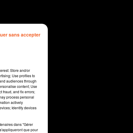
uer sans accepter
erest: Store and/or
tising; Use profiles to
tand audiences through
personalise content; Use
 fraud, and fix errors;
 may process personal
mation actively
sec
vices; Identify devices
rtenaires dans "Gérer
s'appliqueront que pour