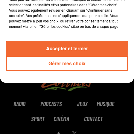
sélectionnant les finalités et/ou partenaires dans "Gérer mes choix".
Vous pouvez également refuser en cliquant sur "Continuer sans
0:00
4 min 15 sec
accepter". Vos préférences ne s'appliqueront que pour ce site. Vous
pouvez mettre à jour vos choix, ou retirer votre consentement à tout
moment via le lien "Gérer les cookies" situé en bas de chaque page.
Accepter et fermer
Gérer mes choix
RADIO
PODCASTS
JEUX
MUSIQUE
SPORT
CINÉMA
CONTACT