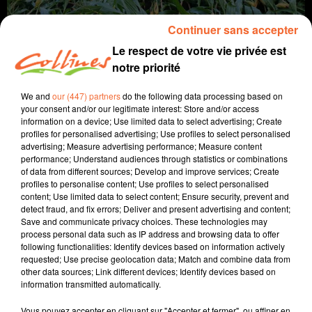
Continuer sans accepter
Le respect de votre vie privée est
notre priorité
We and
our (447) partners
do the following data processing based on
your consent and/or our legitimate interest: Store and/or access
information on a device; Use limited data to select advertising; Create
profiles for personalised advertising; Use profiles to select personalised
agriculture
advertising; Measure advertising performance; Measure content
performance; Understand audiences through statistics or combinations
of data from different sources; Develop and improve services; Create
10 octobre 2024 - 4 min 15 sec
profiles to personalise content; Use profiles to select personalised
content; Use limited data to select content; Ensure security, prevent and
LES MAÏS SONT COUCHÉS
detect fraud, and fix errors; Deliver and present advertising and content;
Save and communicate privacy choices. These technologies may
Jacqueline Pinon
process personal data such as IP address and browsing data to offer
following functionalities: Identify devices based on information actively
A travers champs
requested; Use precise geolocation data; Match and combine data from
other data sources; Link different devices; Identify devices based on
Avec Ludo et Jacqueline, COLLINES porte un regard
information transmitted automatically.
différent sur l'agriculture chaque semaine le jeudi à
7h40 et le dimanche à 9h30.
Vous pouvez accepter en cliquant sur "Accepter et fermer", ou affiner en