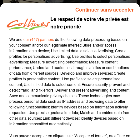
Continuer sans accepter
Le respect de votre vie privée est
notre priorité
We and
our (447) partners
do the following data processing based on
your consent and/or our legitimate interest: Store and/or access
information on a device; Use limited data to select advertising; Create
profiles for personalised advertising; Use profiles to select personalised
advertising; Measure advertising performance; Measure content
coaching
performance; Understand audiences through statistics or combinations
of data from different sources; Develop and improve services; Create
31 août 2021 - 10 min 35 sec
profiles to personalise content; Use profiles to select personalised
content; Use limited data to select content; Ensure security, prevent and
LES HABITUDES
detect fraud, and fix errors; Deliver and present advertising and content;
Save and communicate privacy choices. These technologies may
David Puaud
process personal data such as IP address and browsing data to offer
following functionalities: Identify devices based on information actively
La voie(x) d'Alban
requested; Use precise geolocation data; Match and combine data from
other data sources; Link different devices; Identify devices based on
Alban est coach et formateur au sein d'Artic
information transmitted automatically.
Coaching à Bressuire.
Vous pouvez accepter en cliquant sur "Accepter et fermer", ou affiner en