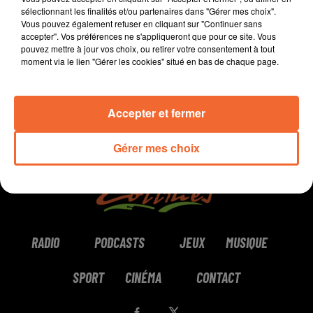
sélectionnant les finalités et/ou partenaires dans "Gérer mes choix".
Vous pouvez également refuser en cliquant sur "Continuer sans
0:00
1 min 53 sec
accepter". Vos préférences ne s'appliqueront que pour ce site. Vous
pouvez mettre à jour vos choix, ou retirer votre consentement à tout
moment via le lien "Gérer les cookies" situé en bas de chaque page.
Accepter et fermer
Gérer mes choix
RADIO
PODCASTS
JEUX
MUSIQUE
SPORT
CINÉMA
CONTACT