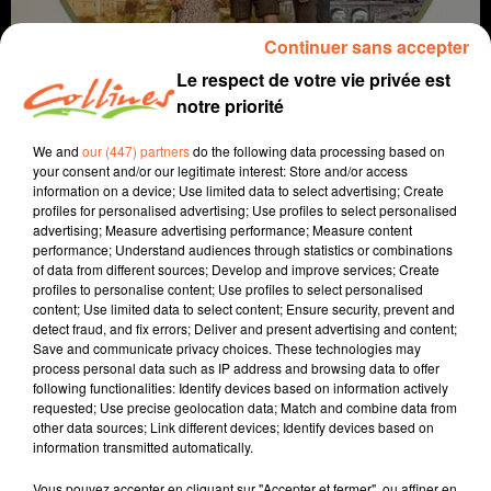
Continuer sans accepter
Le respect de votre vie privée est
notre priorité
We and
our (447) partners
do the following data processing based on
your consent and/or our legitimate interest: Store and/or access
information on a device; Use limited data to select advertising; Create
profiles for personalised advertising; Use profiles to select personalised
coup de coeur
cinéma
advertising; Measure advertising performance; Measure content
performance; Understand audiences through statistics or combinations
of data from different sources; Develop and improve services; Create
11 février 2026 - 1 min 53 sec
profiles to personalise content; Use profiles to select personalised
content; Use limited data to select content; Ensure security, prevent and
LES ENFANTS DE LA RÉSISTANCE
detect fraud, and fix errors; Deliver and present advertising and content;
Save and communicate privacy choices. These technologies may
David Puaud
process personal data such as IP address and browsing data to offer
following functionalities: Identify devices based on information actively
Coup de coeur cinéma
requested; Use precise geolocation data; Match and combine data from
other data sources; Link different devices; Identify devices based on
Chaque mercredi, dans notre Actu Ciné à 17h15,
information transmitted automatically.
Morgan Rassinoux, programmateur au Fauteuil Rouge
à Bressuire, vous propose son coup de coeur.
Vous pouvez accepter en cliquant sur "Accepter et fermer", ou affiner en