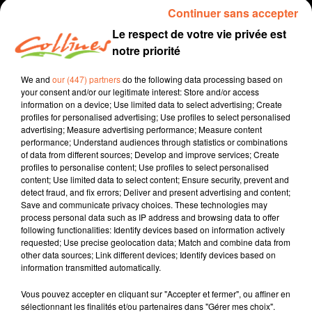
Continuer sans accepter
Le respect de votre vie privée est
notre priorité
We and
our (447) partners
do the following data processing based on
your consent and/or our legitimate interest: Store and/or access
information on a device; Use limited data to select advertising; Create
profiles for personalised advertising; Use profiles to select personalised
advertising; Measure advertising performance; Measure content
performance; Understand audiences through statistics or combinations
Les conseils de Maître Did
podcast
of data from different sources; Develop and improve services; Create
profiles to personalise content; Use profiles to select personalised
26 mai 2020 - 10 min
content; Use limited data to select content; Ensure security, prevent and
detect fraud, and fix errors; Deliver and present advertising and content;
LES CONSEILS DE MAITRE DID MARDI 26 MAI
Save and communicate privacy choices. These technologies may
process personal data such as IP address and browsing data to offer
Collines la Radio
following functionalities: Identify devices based on information actively
requested; Use precise geolocation data; Match and combine data from
Les conseils de Maître Did
other data sources; Link different devices; Identify devices based on
information transmitted automatically.
Le choix !
Vous pouvez accepter en cliquant sur "Accepter et fermer", ou affiner en
sélectionnant les finalités et/ou partenaires dans "Gérer mes choix".
0:00
10 min