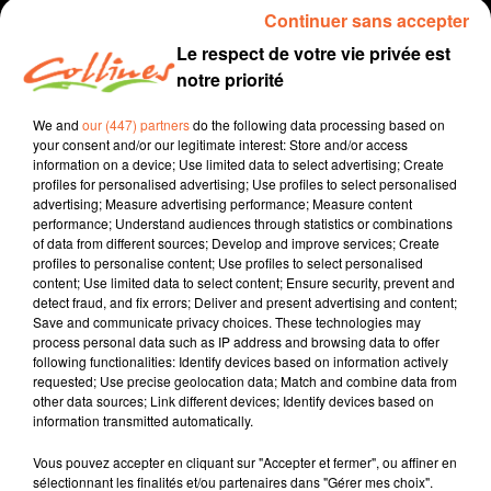
Continuer sans accepter
Le respect de votre vie privée est
notre priorité
We and
our (447) partners
do the following data processing based on
your consent and/or our legitimate interest: Store and/or access
information on a device; Use limited data to select advertising; Create
profiles for personalised advertising; Use profiles to select personalised
advertising; Measure advertising performance; Measure content
performance; Understand audiences through statistics or combinations
Les conseils de Maître Did
podcast
of data from different sources; Develop and improve services; Create
profiles to personalise content; Use profiles to select personalised
19 janvier 2021 - 9 min 5 sec
content; Use limited data to select content; Ensure security, prevent and
detect fraud, and fix errors; Deliver and present advertising and content;
LES CONSEILS DE MAITRE DID MARDI 19 JANVIER 2021
Save and communicate privacy choices. These technologies may
process personal data such as IP address and browsing data to offer
Collines la Radio
following functionalities: Identify devices based on information actively
requested; Use precise geolocation data; Match and combine data from
Les conseils de Maître Did
other data sources; Link different devices; Identify devices based on
information transmitted automatically.
Comment moins se mettre la pression.
Vous pouvez accepter en cliquant sur "Accepter et fermer", ou affiner en
sélectionnant les finalités et/ou partenaires dans "Gérer mes choix".
0:00
9 min 5 sec