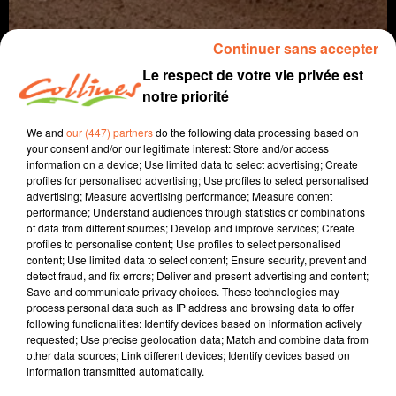
Continuer sans accepter
Le respect de votre vie privée est
notre priorité
We and
our (447) partners
do the following data processing based on
your consent and/or our legitimate interest: Store and/or access
information on a device; Use limited data to select advertising; Create
profiles for personalised advertising; Use profiles to select personalised
agriculture
advertising; Measure advertising performance; Measure content
performance; Understand audiences through statistics or combinations
19 septembre 2024 - 7 min 15 sec
of data from different sources; Develop and improve services; Create
profiles to personalise content; Use profiles to select personalised
LE SEMIS DE PRAIRIE
content; Use limited data to select content; Ensure security, prevent and
detect fraud, and fix errors; Deliver and present advertising and content;
Jacqueline Pinon
Save and communicate privacy choices. These technologies may
process personal data such as IP address and browsing data to offer
A travers champs
following functionalities: Identify devices based on information actively
requested; Use precise geolocation data; Match and combine data from
Avec Ludo et Jacqueline, COLLINES porte un
other data sources; Link different devices; Identify devices based on
regard différent sur l'agriculture chaque semaine
information transmitted automatically.
le jeudi à 7h40 et le dimanche à 9h30.