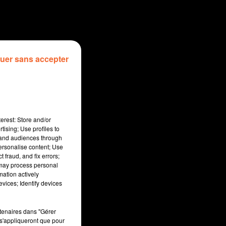
uer sans accepter
erest: Store and/or
tising; Use profiles to
tand audiences through
personalise content; Use
 fraud, and fix errors;
 may process personal
mation actively
sec
vices; Identify devices
rtenaires dans "Gérer
s'appliqueront que pour