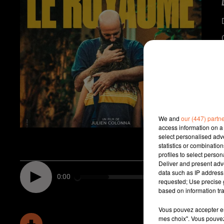
We and
our (447) partn
access information on a 
select personalised ad
statistics or combinatio
profiles to select person
Deliver and present adv
data such as IP address 
0:00
requested; Use precise g
based on information tra
Vous pouvez accepter en 
mes choix". Vous pouvez