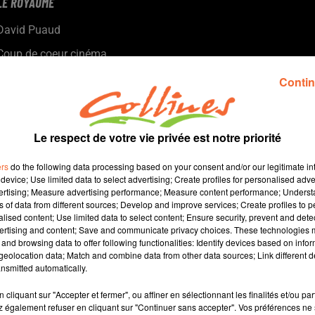
LE ROYAUME
David Puaud
Coup de coeur cinéma
Chaque mercredi, dans notre Actu Ciné à 17h15, Morgan
Contin
Rassinoux, programmateur au Fauteuil Rouge à Bressuire,
vous propose son coup de coeur.
Le respect de votre vie privée est notre priorité
ers
do the following data processing based on your consent and/or our legitimate int
device; Use limited data to select advertising; Create profiles for personalised adver
vertising; Measure advertising performance; Measure content performance; Unders
ns of data from different sources; Develop and improve services; Create profiles to 
alised content; Use limited data to select content; Ensure security, prevent and detect
ertising and content; Save and communicate privacy choices. These technologies
and browsing data to offer following functionalities: Identify devices based on infor
1 min 59 
eolocation data; Match and combine data from other data sources; Link different de
nsmitted automatically.
cliquant sur "Accepter et fermer", ou affiner en sélectionnant les finalités et/ou pa
 également refuser en cliquant sur "Continuer sans accepter". Vos préférences ne 