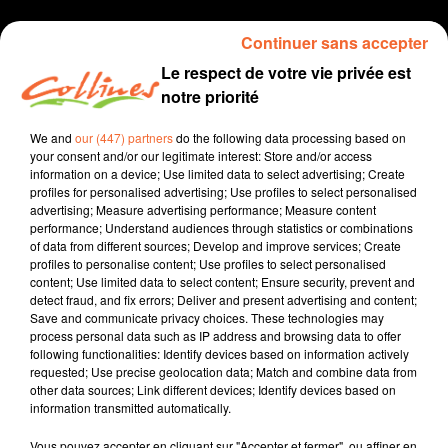
Continuer sans accepter
Le respect de votre vie privée est
notre priorité
We and
our (447) partners
do the following data processing based on
your consent and/or our legitimate interest: Store and/or access
information on a device; Use limited data to select advertising; Create
profiles for personalised advertising; Use profiles to select personalised
Le jour d'après
podcast
advertising; Measure advertising performance; Measure content
performance; Understand audiences through statistics or combinations
of data from different sources; Develop and improve services; Create
6 mai 2020 - 4 min 55 sec
profiles to personalise content; Use profiles to select personalised
content; Use limited data to select content; Ensure security, prevent and
LE JOUR D'APRES 06 MAI
detect fraud, and fix errors; Deliver and present advertising and content;
Save and communicate privacy choices. These technologies may
Collines la Radio
process personal data such as IP address and browsing data to offer
following functionalities: Identify devices based on information actively
Le jour d'après
requested; Use precise geolocation data; Match and combine data from
other data sources; Link different devices; Identify devices based on
J-5 avant le début du déconfinement. Que fera le
information transmitted automatically.
conteur deux-sévrien Yannick Jaulin la semaine
prochaine ?
Vous pouvez accepter en cliquant sur "Accepter et fermer", ou affiner en