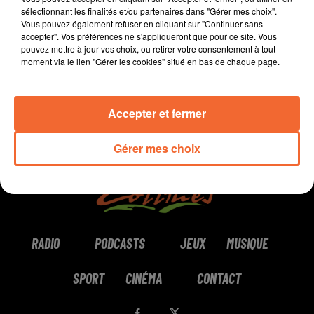
sélectionnant les finalités et/ou partenaires dans "Gérer mes choix".
Vous pouvez également refuser en cliquant sur "Continuer sans
0:00
4 min 55 sec
accepter". Vos préférences ne s'appliqueront que pour ce site. Vous
pouvez mettre à jour vos choix, ou retirer votre consentement à tout
moment via le lien "Gérer les cookies" situé en bas de chaque page.
Accepter et fermer
Gérer mes choix
RADIO
PODCASTS
JEUX
MUSIQUE
SPORT
CINÉMA
CONTACT