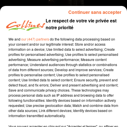
Continuer sans accepter
Le respect de votre vie privée est
notre priorité
We and
our (447) partners
do the following data processing based on
your consent and/or our legitimate interest: Store and/or access
information on a device; Use limited data to select advertising; Create
profiles for personalised advertising; Use profiles to select personalised
coup de coeur
cinéma
advertising; Measure advertising performance; Measure content
performance; Understand audiences through statistics or combinations
of data from different sources; Develop and improve services; Create
11 septembre 2024 - 2 min 20 sec
profiles to personalise content; Use profiles to select personalised
content; Use limited data to select content; Ensure security, prevent and
LE FIL
detect fraud, and fix errors; Deliver and present advertising and content;
Save and communicate privacy choices. These technologies may
David Puaud
process personal data such as IP address and browsing data to offer
following functionalities: Identify devices based on information actively
Coup de coeur cinéma
requested; Use precise geolocation data; Match and combine data from
other data sources; Link different devices; Identify devices based on
Chaque mercredi, dans notre Actu Ciné à 17h15,
information transmitted automatically.
Morgan Rassinoux, programmateur au Fauteuil Rouge
à Bressuire, vous propose son coup de coeur.
Vous pouvez accepter en cliquant sur "Accepter et fermer", ou affiner en