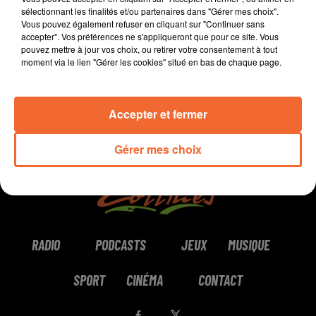
sélectionnant les finalités et/ou partenaires dans "Gérer mes choix".
Vous pouvez également refuser en cliquant sur "Continuer sans
0:00
2 min 20 sec
accepter". Vos préférences ne s'appliqueront que pour ce site. Vous
pouvez mettre à jour vos choix, ou retirer votre consentement à tout
moment via le lien "Gérer les cookies" situé en bas de chaque page.
Accepter et fermer
Gérer mes choix
RADIO
PODCASTS
JEUX
MUSIQUE
SPORT
CINÉMA
CONTACT