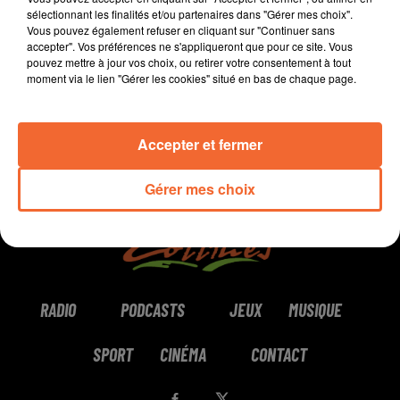
sélectionnant les finalités et/ou partenaires dans "Gérer mes choix".
Vous pouvez également refuser en cliquant sur "Continuer sans
0:00
2 min 11 sec
accepter". Vos préférences ne s'appliqueront que pour ce site. Vous
pouvez mettre à jour vos choix, ou retirer votre consentement à tout
moment via le lien "Gérer les cookies" situé en bas de chaque page.
Accepter et fermer
Gérer mes choix
RADIO
PODCASTS
JEUX
MUSIQUE
SPORT
CINÉMA
CONTACT