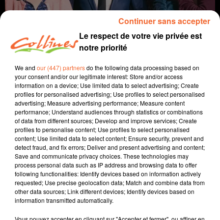
Continuer sans accepter
Le respect de votre vie privée est
notre priorité
We and
our (447) partners
do the following data processing based on
your consent and/or our legitimate interest: Store and/or access
information on a device; Use limited data to select advertising; Create
profiles for personalised advertising; Use profiles to select personalised
cinéma
coup de coeur
advertising; Measure advertising performance; Measure content
performance; Understand audiences through statistics or combinations
of data from different sources; Develop and improve services; Create
9 juin 2021 - 2 min 11 sec
profiles to personalise content; Use profiles to select personalised
content; Use limited data to select content; Ensure security, prevent and
LE DISCOURS - COUP DE COEUR 9 JUIN 2021
detect fraud, and fix errors; Deliver and present advertising and content;
Save and communicate privacy choices. These technologies may
David Puaud
process personal data such as IP address and browsing data to offer
following functionalities: Identify devices based on information actively
Coup de coeur cinéma
requested; Use precise geolocation data; Match and combine data from
other data sources; Link different devices; Identify devices based on
Le coup de coeur ciné est présenté par Morgan
information transmitted automatically.
Rassinoux, programmateur au Fauteuil Rouge à
Bressuire.
Vous pouvez accepter en cliquant sur "Accepter et fermer", ou affiner en