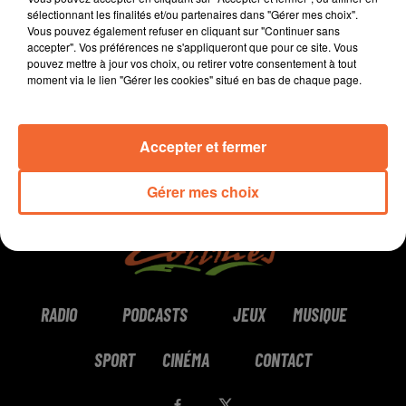
sélectionnant les finalités et/ou partenaires dans "Gérer mes choix".
Vous pouvez également refuser en cliquant sur "Continuer sans
0:00
7 min 52 sec
accepter". Vos préférences ne s'appliqueront que pour ce site. Vous
pouvez mettre à jour vos choix, ou retirer votre consentement à tout
moment via le lien "Gérer les cookies" situé en bas de chaque page.
Accepter et fermer
Gérer mes choix
RADIO
PODCASTS
JEUX
MUSIQUE
SPORT
CINÉMA
CONTACT