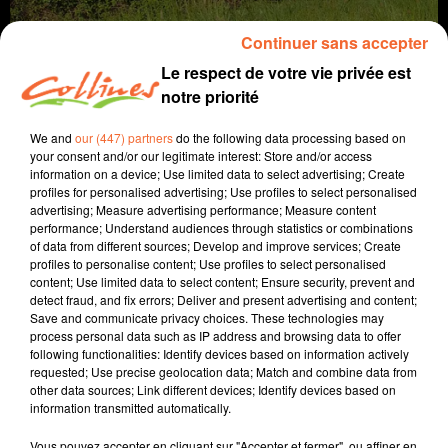
Continuer sans accepter
Le respect de votre vie privée est
notre priorité
We and
our (447) partners
do the following data processing based on
your consent and/or our legitimate interest: Store and/or access
information on a device; Use limited data to select advertising; Create
profiles for personalised advertising; Use profiles to select personalised
agriculture
advertising; Measure advertising performance; Measure content
performance; Understand audiences through statistics or combinations
of data from different sources; Develop and improve services; Create
18 avril 2024 - 7 min 52 sec
profiles to personalise content; Use profiles to select personalised
content; Use limited data to select content; Ensure security, prevent and
LE COLZA
detect fraud, and fix errors; Deliver and present advertising and content;
Save and communicate privacy choices. These technologies may
Jacqueline Pinon
process personal data such as IP address and browsing data to offer
following functionalities: Identify devices based on information actively
A travers champs
requested; Use precise geolocation data; Match and combine data from
other data sources; Link different devices; Identify devices based on
Avec Ludo et Jacqueline, COLLINES porte un regard
information transmitted automatically.
différent sur l'agriculture chaque semaine le jeudi à
7h40 et le dimanche à 9h30.
Vous pouvez accepter en cliquant sur "Accepter et fermer", ou affiner en