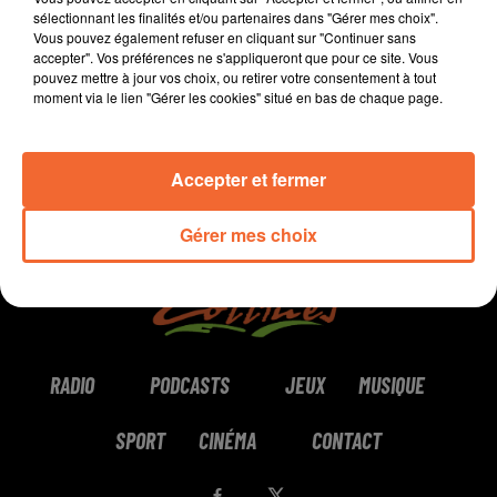
sélectionnant les finalités et/ou partenaires dans "Gérer mes choix".
Vous pouvez également refuser en cliquant sur "Continuer sans
0:00
5 min 39 sec
accepter". Vos préférences ne s'appliqueront que pour ce site. Vous
pouvez mettre à jour vos choix, ou retirer votre consentement à tout
moment via le lien "Gérer les cookies" situé en bas de chaque page.
Accepter et fermer
Gérer mes choix
RADIO
PODCASTS
JEUX
MUSIQUE
SPORT
CINÉMA
CONTACT