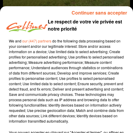
Continuer sans accepter
Le respect de votre vie privée est
notre priorité
We and
our (447) partners
do the following data processing based on
your consent and/or our legitimate interest: Store and/or access
information on a device; Use limited data to select advertising; Create
profiles for personalised advertising; Use profiles to select personalised
agriculture
advertising; Measure advertising performance; Measure content
performance; Understand audiences through statistics or combinations
of data from different sources; Develop and improve services; Create
27 avril 2023 - 5 min 39 sec
profiles to personalise content; Use profiles to select personalised
content; Use limited data to select content; Ensure security, prevent and
LE COLZA
detect fraud, and fix errors; Deliver and present advertising and content;
Save and communicate privacy choices. These technologies may
Jacqueline Pinon
process personal data such as IP address and browsing data to offer
following functionalities: Identify devices based on information actively
A travers champs
requested; Use precise geolocation data; Match and combine data from
other data sources; Link different devices; Identify devices based on
Avec Ludo et Jacqueline, COLLINES porte un regard
information transmitted automatically.
différent sur l'agriculture chaque semaine le jeudi à
7h40 et le dimanche à 9h30.
Vous pouvez accepter en cliquant sur "Accepter et fermer", ou affiner en