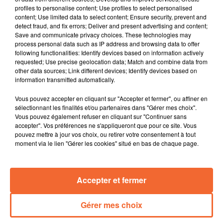
profiles to personalise content; Use profiles to select personalised
Chaque samedi d'ici au 5 Septembre, COLLINES, vous offre
content; Use limited data to select content; Ensure security, prevent and
detect fraud, and fix errors; Deliver and present advertising and content;
en plus du cadeau de la semaine dans le jeu des matinales,
Save and communicate privacy choices. These technologies may
le panier garni du marché estival de Pescalis.
process personal data such as IP address and browsing data to offer
Panier d'une valeur de 30 €.
following functionalities: Identify devices based on information actively
requested; Use precise geolocation data; Match and combine data from
RV comme d'habitude le dimanche matin entre 10h00 et
other data sources; Link different devices; Identify devices based on
13h00 pour ce marché de Pescalis !
information transmitted automatically.
Vous pouvez accepter en cliquant sur "Accepter et fermer", ou affiner en
sélectionnant les finalités et/ou partenaires dans "Gérer mes choix".
Vous pouvez également refuser en cliquant sur "Continuer sans
accepter". Vos préférences ne s'appliqueront que pour ce site. Vous
pouvez mettre à jour vos choix, ou retirer votre consentement à tout
moment via le lien "Gérer les cookies" situé en bas de chaque page.
RADIO
PODCASTS
JEUX
MUSIQUE
SPORT
CINÉMA
CONTACT
Accepter et fermer
Gérer mes choix