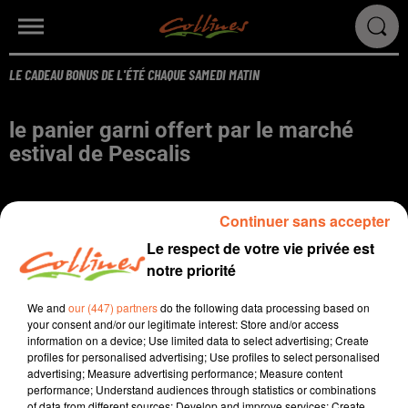
LE CADEAU BONUS DE L'ÉTÉ CHAQUE SAMEDI MATIN
le panier garni offert par le marché
estival de Pescalis
Continuer sans accepter
Le respect de votre vie privée est
notre priorité
We and
our (447) partners
do the following data processing based on
your consent and/or our legitimate interest: Store and/or access
information on a device; Use limited data to select advertising; Create
profiles for personalised advertising; Use profiles to select personalised
advertising; Measure advertising performance; Measure content
performance; Understand audiences through statistics or combinations
Crédit :
Marché estival de Pescalis
of data from different sources; Develop and improve services; Create