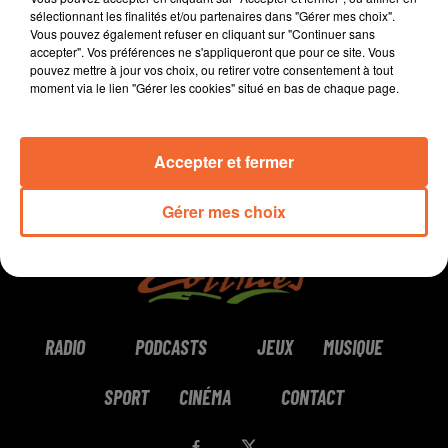
sélectionnant les finalités et/ou partenaires dans "Gérer mes choix".
Vous pouvez également refuser en cliquant sur "Continuer sans
0:00
6 min 31 sec
accepter". Vos préférences ne s'appliqueront que pour ce site. Vous
pouvez mettre à jour vos choix, ou retirer votre consentement à tout
moment via le lien "Gérer les cookies" situé en bas de chaque page.
Accepter et fermer
Gérer mes choix
RADIO
PODCASTS
JEUX
MUSIQUE
SPORT
CINÉMA
CONTACT