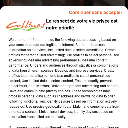
Continuer sans accepter
Le respect de votre vie privée est
notre priorité
We and
our (447) partners
do the following data processing based on
your consent and/or our legitimate interest: Store and/or access
information on a device; Use limited data to select advertising; Create
profiles for personalised advertising; Use profiles to select personalised
AGRICULTURE
advertising; Measure advertising performance; Measure content
performance; Understand audiences through statistics or combinations
of data from different sources; Develop and improve services; Create
6 avril 2023 - 6 min 31 sec
profiles to personalise content; Use profiles to select personalised
content; Use limited data to select content; Ensure security, prevent and
LE BASSIN DU THOUET
detect fraud, and fix errors; Deliver and present advertising and content;
Save and communicate privacy choices. These technologies may
Jacqueline Pinon
process personal data such as IP address and browsing data to offer
following functionalities: Identify devices based on information actively
A travers champs
requested; Use precise geolocation data; Match and combine data from
other data sources; Link different devices; Identify devices based on
Avec Ludo et Jacqueline, COLLINES porte un regard
information transmitted automatically.
différent sur l'agriculture chaque semaine le jeudi à
7h40 et le dimanche à 9h30.
Vous pouvez accepter en cliquant sur "Accepter et fermer", ou affiner en