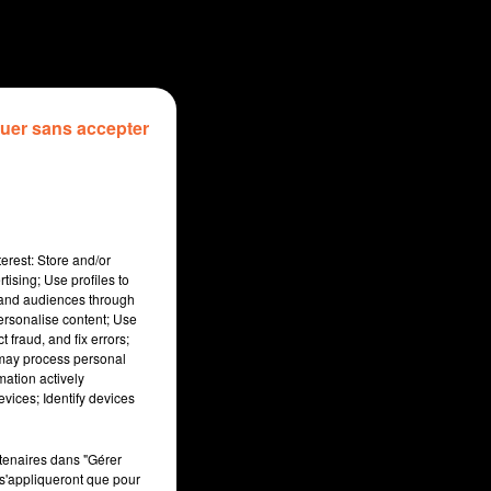
uer sans accepter
erest: Store and/or
tising; Use profiles to
tand audiences through
personalise content; Use
 fraud, and fix errors;
 may process personal
mation actively
min
vices; Identify devices
rtenaires dans "Gérer
s'appliqueront que pour