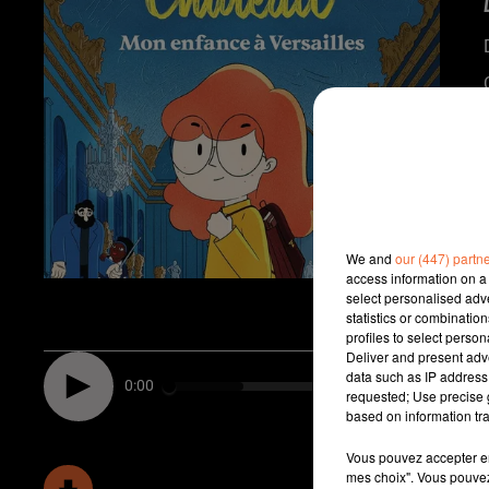
We and
our (447) partn
access information on a 
select personalised ad
statistics or combinatio
profiles to select person
Deliver and present adv
data such as IP address 
0:00
requested; Use precise g
based on information tra
Vous pouvez accepter en 
mes choix". Vous pouvez