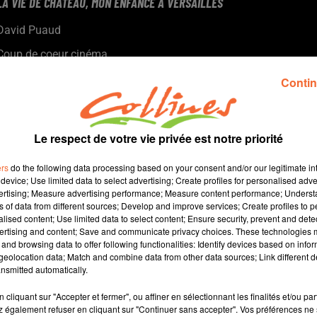
LA VIE DE CHÂTEAU, MON ENFANCE À VERSAILLES
David Puaud
Coup de coeur cinéma
Chaque mercredi, dans notre Actu Ciné à 17h15, Morgan
Contin
Rassinoux, programmateur au Fauteuil Rouge à Bressuire, vous
propose son coup de coeur.
Le respect de votre vie privée est notre priorité
ers
do the following data processing based on your consent and/or our legitimate int
device; Use limited data to select advertising; Create profiles for personalised adver
vertising; Measure advertising performance; Measure content performance; Unders
ns of data from different sources; Develop and improve services; Create profiles to 
alised content; Use limited data to select content; Ensure security, prevent and detect
ertising and content; Save and communicate privacy choices. These technologies
and browsing data to offer following functionalities: Identify devices based on infor
2 
eolocation data; Match and combine data from other data sources; Link different de
nsmitted automatically.
cliquant sur "Accepter et fermer", ou affiner en sélectionnant les finalités et/ou pa
 également refuser en cliquant sur "Continuer sans accepter". Vos préférences ne 