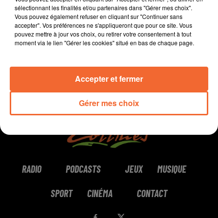
sélectionnant les finalités et/ou partenaires dans "Gérer mes choix".
Vous pouvez également refuser en cliquant sur "Continuer sans
0:00
2 min 5 sec
accepter". Vos préférences ne s'appliqueront que pour ce site. Vous
pouvez mettre à jour vos choix, ou retirer votre consentement à tout
moment via le lien "Gérer les cookies" situé en bas de chaque page.
Accepter et fermer
Gérer mes choix
RADIO
PODCASTS
JEUX
MUSIQUE
SPORT
CINÉMA
CONTACT