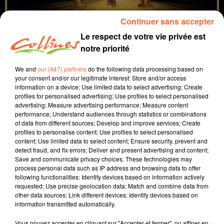
Continuer sans accepter
Le respect de votre vie privée est
notre priorité
We and
our (447) partners
do the following data processing based on
your consent and/or our legitimate interest: Store and/or access
information on a device; Use limited data to select advertising; Create
profiles for personalised advertising; Use profiles to select personalised
coup de coeur
cinéma
advertising; Measure advertising performance; Measure content
performance; Understand audiences through statistics or combinations
of data from different sources; Develop and improve services; Create
13 mai 2026 - 2 min 5 sec
profiles to personalise content; Use profiles to select personalised
content; Use limited data to select content; Ensure security, prevent and
LA VÉNUS ÉLECTRIQUE
detect fraud, and fix errors; Deliver and present advertising and content;
Save and communicate privacy choices. These technologies may
David Puaud
process personal data such as IP address and browsing data to offer
following functionalities: Identify devices based on information actively
Coup de coeur cinéma
requested; Use precise geolocation data; Match and combine data from
other data sources; Link different devices; Identify devices based on
Chaque mercredi, dans notre Actu Ciné à 17h15,
information transmitted automatically.
Morgan Rassinoux, programmateur au Fauteuil Rouge
à Bressuire, vous propose son coup de coeur.
Vous pouvez accepter en cliquant sur "Accepter et fermer", ou affiner en