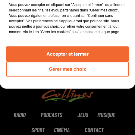
énergie positive. Alban est coach et formateur au sein
Vous pouvez accepter en cliquant sur "Accepter et fermer", ou affiner en
d'Artic Coaching à Bressuire.
sélectionnant les finalités et/ou partenaires dans "Gérer mes choix".
Vous pouvez également refuser en cliquant sur "Continuer sans
accepter". Vos préférences ne s'appliqueront que pour ce site. Vous
0:00
10 min 19 sec
pouvez mettre à jour vos choix, ou retirer votre consentement à tout
moment via le lien "Gérer les cookies" situé en bas de chaque page.
Accepter et fermer
Gérer mes choix
RADIO
PODCASTS
JEUX
MUSIQUE
SPORT
CINÉMA
CONTACT