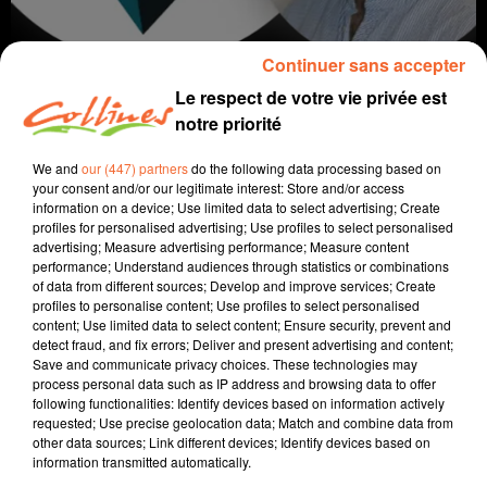
Continuer sans accepter
Le respect de votre vie privée est
notre priorité
We and
our (447) partners
do the following data processing based on
your consent and/or our legitimate interest: Store and/or access
information on a device; Use limited data to select advertising; Create
coaching
profiles for personalised advertising; Use profiles to select personalised
advertising; Measure advertising performance; Measure content
performance; Understand audiences through statistics or combinations
2 septembre 2025 - 10 min 19 sec
of data from different sources; Develop and improve services; Create
profiles to personalise content; Use profiles to select personalised
LA THÉORIE DU FRIGO
content; Use limited data to select content; Ensure security, prevent and
detect fraud, and fix errors; Deliver and present advertising and content;
David Puaud
Save and communicate privacy choices. These technologies may
process personal data such as IP address and browsing data to offer
La voie(x) d'Alban
following functionalities: Identify devices based on information actively
requested; Use precise geolocation data; Match and combine data from
Alban fait sa rentrée sur COLLINES !!
other data sources; Link different devices; Identify devices based on
information transmitted automatically.
Alban nous donne des conseils et nous amène son