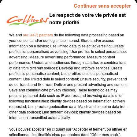
Continuer sans accepter
Le respect de votre vie privée est
notre priorité
We and
our (447) partners
do the following data processing based on
your consent and/or our legitimate interest: Store and/or access
information on a device; Use limited data to select advertising; Create
profiles for personalised advertising; Use profiles to select personalised
advertising; Measure advertising performance; Measure content
performance; Understand audiences through statistics or combinations
recette
cuisine
of data from different sources; Develop and improve services; Create
profiles to personalise content; Use profiles to select personalised
22 janvier 2022 - 3 min 16 sec
content; Use limited data to select content; Ensure security, prevent and
detect fraud, and fix errors; Deliver and present advertising and content;
LA TARTIFLETTE
Save and communicate privacy choices. These technologies may
process personal data such as IP address and browsing data to offer
Jacqueline Pinon
following functionalities: Identify devices based on information actively
requested; Use precise geolocation data; Match and combine data from
Qu'est-ce qu'on mange ?
other data sources; Link different devices; Identify devices based on
information transmitted automatically.
Recette présentée par Hélène et Jacqueline
Vous pouvez accepter en cliquant sur "Accepter et fermer", ou affiner en
sélectionnant les finalités et/ou partenaires dans "Gérer mes choix".
0:00
3 min 16 sec