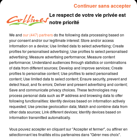
Continuer sans accepter
Le respect de votre vie privée est
notre priorité
We and
our (447) partners
do the following data processing based on
your consent and/or our legitimate interest: Store and/or access
information on a device; Use limited data to select advertising; Create
profiles for personalised advertising; Use profiles to select personalised
advertising; Measure advertising performance; Measure content
performance; Understand audiences through statistics or combinations
recette
cuisine
of data from different sources; Develop and improve services; Create
profiles to personalise content; Use profiles to select personalised
20 novembre 2021 - 3 min 21 sec
content; Use limited data to select content; Ensure security, prevent and
detect fraud, and fix errors; Deliver and present advertising and content;
LA TARTIFLETTE
Save and communicate privacy choices. These technologies may
process personal data such as IP address and browsing data to offer
Jacqueline Pinon
following functionalities: Identify devices based on information actively
requested; Use precise geolocation data; Match and combine data from
Qu'est-ce qu'on mange ?
other data sources; Link different devices; Identify devices based on
information transmitted automatically.
Recette présentée par Hélène et Jacqueline
Vous pouvez accepter en cliquant sur "Accepter et fermer", ou affiner en
sélectionnant les finalités et/ou partenaires dans "Gérer mes choix".
0:00
3 min 21 sec