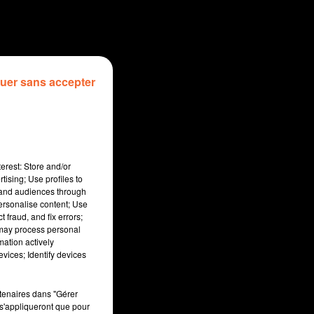
uer sans accepter
erest: Store and/or
tising; Use profiles to
tand audiences through
personalise content; Use
 fraud, and fix errors;
 may process personal
mation actively
sec
vices; Identify devices
rtenaires dans "Gérer
s'appliqueront que pour