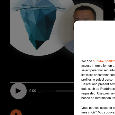
We and
our (447) partn
access information on a 
select personalised ad
statistics or combinatio
profiles to select person
Deliver and present adv
data such as IP address 
0:00
requested; Use precise g
based on information tra
Vous pouvez accepter en 
mes choix". Vous pouvez