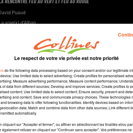
LA RENCONTRE FEU AU VERT ET FEU AU ROUGE
David Puaud
La voie(x) d'Alban
Tous les 15 jours le mardi, Alban nous donne des conseils
Contin
et nous amène son énergie positive. Alban est coach et
formateur au sein d'Artic Coaching à Bressuire.
Le respect de votre vie privée est notre priorité
ers
do the following data processing based on your consent and/or our legitimate int
device; Use limited data to select advertising; Create profiles for personalised adver
vertising; Measure advertising performance; Measure content performance; Unders
ns of data from different sources; Develop and improve services; Create profiles to 
alised content; Use limited data to select content; Ensure security, prevent and detect
ertising and content; Save and communicate privacy choices. These technologies
and browsing data to offer following functionalities: Identify devices based on infor
8 min 50 
eolocation data; Match and combine data from other data sources; Link different de
nsmitted automatically.
cliquant sur "Accepter et fermer", ou affiner en sélectionnant les finalités et/ou pa
 également refuser en cliquant sur "Continuer sans accepter". Vos préférences ne 