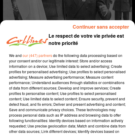
Continuer sans accepter
Le respect de votre vie privée est
notre priorité
We and
our (447) partners
do the following data processing based on
your consent and/or our legitimate interest: Store and/or access
histoire
locale
information on a device; Use limited data to select advertising; Create
profiles for personalised advertising; Use profiles to select personalised
14 avril 2023 - 11 min 17 sec
advertising; Measure advertising performance; Measure content
performance; Understand audiences through statistics or combinations
LA PREMIÈRE VISITE DU GÉNÉRAL DE GAULLE À BRESSUIRE
of data from different sources; Develop and improve services; Create
EN 1948
profiles to personalise content; Use profiles to select personalised
content; Use limited data to select content; Ensure security, prevent and
Jacqueline Pinon
detect fraud, and fix errors; Deliver and present advertising and content;
Save and communicate privacy choices. These technologies may
Chemins d'histoire
process personal data such as IP address and browsing data to offer
following functionalities: Identify devices based on information actively
Chaque 1er jeudi du mois, Guy-Marie Lenne vient nous
requested; Use precise geolocation data; Match and combine data from
other data sources; Link different devices; Identify devices based on
parler de la petite histoire dans la grande.