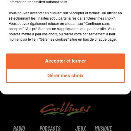
information transmitted automatically.
Dés qu'il pose le pied sur la plage de Courseulles-sur-
Vous pouvez accepter en cliquant sur "Accepter et fermer", ou affiner en
Mer le 9 juin 1944, le général de Gaulle suscite un
sélectionnant les finalités et/ou partenaires dans "Gérer mes choix".
formidable engouement lors de ses apparitions
Vous pouvez également refuser en cliquant sur "Continuer sans
publiques...
accepter". Vos préférences ne s'appliqueront que pour ce site. Vous
pouvez mettre à jour vos choix, ou retirer votre consentement à tout
moment via le lien "Gérer les cookies" situé en bas de chaque page.
La suite avec Guy-Marie Lenne.
0:00
11 min 17 sec
Accepter et fermer
Gérer mes choix
RADIO
PODCASTS
JEUX
MUSIQUE