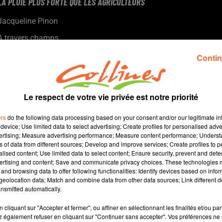
LA PLUIE PLUS FORTE QUE LES AGRICULTEURS
Jacqueline Pinon
A travers champs
Avec Ludo et Jacqueline, COLLINES porte un regard
Contin
différent sur l'agriculture chaque semaine le jeudi à 7h40
et le dimanche à 9h30.
Le respect de votre vie privée est notre priorité
ers
do the following data processing based on your consent and/or our legitimate int
device; Use limited data to select advertising; Create profiles for personalised adver
vertising; Measure advertising performance; Measure content performance; Unders
ns of data from different sources; Develop and improve services; Create profiles to 
alised content; Use limited data to select content; Ensure security, prevent and detect
ertising and content; Save and communicate privacy choices. These technologies
and browsing data to offer following functionalities: Identify devices based on infor
5 min 24 
eolocation data; Match and combine data from other data sources; Link different de
nsmitted automatically.
cliquant sur "Accepter et fermer", ou affiner en sélectionnant les finalités et/ou pa
 également refuser en cliquant sur "Continuer sans accepter". Vos préférences ne 