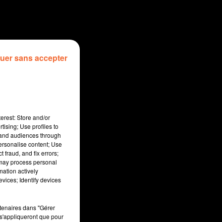
uer sans accepter
erest: Store and/or
tising; Use profiles to
tand audiences through
personalise content; Use
 fraud, and fix errors;
 may process personal
mation actively
sec
vices; Identify devices
rtenaires dans "Gérer
s'appliqueront que pour