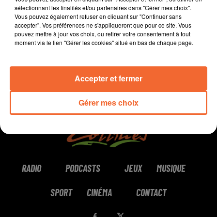
sélectionnant les finalités et/ou partenaires dans "Gérer mes choix".
Vous pouvez également refuser en cliquant sur "Continuer sans
0:00
8 min
accepter". Vos préférences ne s'appliqueront que pour ce site. Vous
pouvez mettre à jour vos choix, ou retirer votre consentement à tout
moment via le lien "Gérer les cookies" situé en bas de chaque page.
Accepter et fermer
Gérer mes choix
RADIO
PODCASTS
JEUX
MUSIQUE
SPORT
CINÉMA
CONTACT