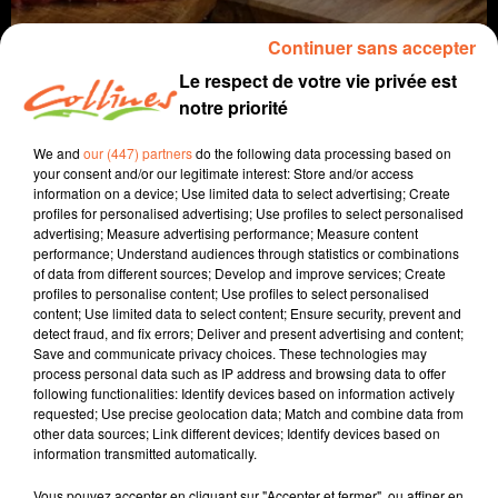
Continuer sans accepter
Le respect de votre vie privée est
notre priorité
We and
our (447) partners
do the following data processing based on
your consent and/or our legitimate interest: Store and/or access
information on a device; Use limited data to select advertising; Create
profiles for personalised advertising; Use profiles to select personalised
agriculture
advertising; Measure advertising performance; Measure content
performance; Understand audiences through statistics or combinations
of data from different sources; Develop and improve services; Create
7 mai 2026 - 8 min
profiles to personalise content; Use profiles to select personalised
content; Use limited data to select content; Ensure security, prevent and
LA PETITE BÊTE QUI MANGE LA GROSSE !
detect fraud, and fix errors; Deliver and present advertising and content;
Save and communicate privacy choices. These technologies may
Jacqueline Pinon
process personal data such as IP address and browsing data to offer
following functionalities: Identify devices based on information actively
A travers champs
requested; Use precise geolocation data; Match and combine data from
other data sources; Link different devices; Identify devices based on
Avec Ludo et Jacqueline, COLLINES porte un regard
information transmitted automatically.
différent sur l'agriculture chaque semaine le jeudi à
7h40 et le dimanche à 9h30.
Vous pouvez accepter en cliquant sur "Accepter et fermer", ou affiner en