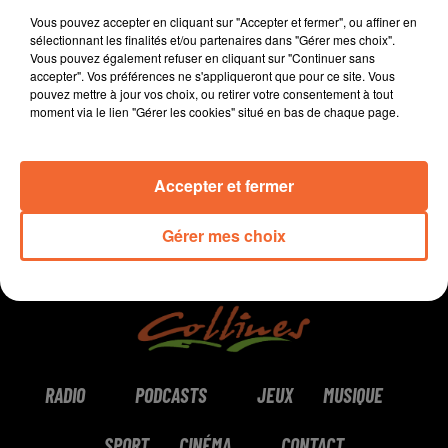
coeur.
Vous pouvez accepter en cliquant sur "Accepter et fermer", ou affiner en
sélectionnant les finalités et/ou partenaires dans "Gérer mes choix".
Vous pouvez également refuser en cliquant sur "Continuer sans
accepter". Vos préférences ne s'appliqueront que pour ce site. Vous
pouvez mettre à jour vos choix, ou retirer votre consentement à tout
0:00
2 min 11 sec
moment via le lien "Gérer les cookies" situé en bas de chaque page.
Accepter et fermer
Gérer mes choix
RADIO
PODCASTS
JEUX
MUSIQUE
SPORT
CINÉMA
CONTACT