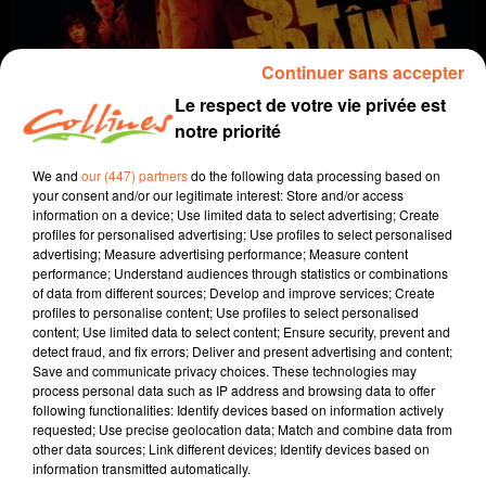
Continuer sans accepter
Le respect de votre vie privée est
notre priorité
We and
our (447) partners
do the following data processing based on
your consent and/or our legitimate interest: Store and/or access
information on a device; Use limited data to select advertising; Create
coup de coeur
cinéma
profiles for personalised advertising; Use profiles to select personalised
advertising; Measure advertising performance; Measure content
4 septembre 2024 - 2 min 11 sec
performance; Understand audiences through statistics or combinations
of data from different sources; Develop and improve services; Create
LA NUIT SE TRAÎNE
profiles to personalise content; Use profiles to select personalised
content; Use limited data to select content; Ensure security, prevent and
David Puaud
detect fraud, and fix errors; Deliver and present advertising and content;
Save and communicate privacy choices. These technologies may
Coup de coeur cinéma
process personal data such as IP address and browsing data to offer
following functionalities: Identify devices based on information actively
Chaque mercredi, dans notre Actu Ciné à 17h15,
requested; Use precise geolocation data; Match and combine data from
other data sources; Link different devices; Identify devices based on
Morgan Rassinoux, programmateur au Fauteuil
information transmitted automatically.
Rouge à Bressuire, vous propose son coup de