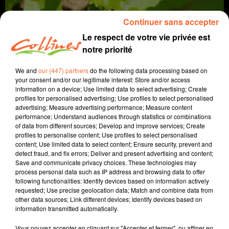
Continuer sans accepter
Le respect de votre vie privée est
notre priorité
We and
our (447) partners
do the following data processing based on
your consent and/or our legitimate interest: Store and/or access
information on a device; Use limited data to select advertising; Create
profiles for personalised advertising; Use profiles to select personalised
agriculture
advertising; Measure advertising performance; Measure content
performance; Understand audiences through statistics or combinations
of data from different sources; Develop and improve services; Create
27 juin 2024 - 5 min 44 sec
profiles to personalise content; Use profiles to select personalised
content; Use limited data to select content; Ensure security, prevent and
LA LARVE DE COCCINELLE, UNE AMIE !!
detect fraud, and fix errors; Deliver and present advertising and content;
Save and communicate privacy choices. These technologies may
Jacqueline Pinon
process personal data such as IP address and browsing data to offer
following functionalities: Identify devices based on information actively
A travers champs
requested; Use precise geolocation data; Match and combine data from
other data sources; Link different devices; Identify devices based on
Avec Ludo et Jacqueline, COLLINES porte un regard
information transmitted automatically.
différent sur l'agriculture chaque semaine le jeudi à
7h40 et le dimanche à 9h30.
Vous pouvez accepter en cliquant sur "Accepter et fermer", ou affiner en