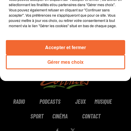
sélectionnant les finalités et/ou partenaires dans "Gérer mes choix".
Vous pouvez également refuser en cliquant sur "Continuer sans
0:00
5 min 44 sec
accepter". Vos préférences ne s'appliqueront que pour ce site. Vous
pouvez mettre à jour vos choix, ou retirer votre consentement à tout
moment via le lien "Gérer les cookies" situé en bas de chaque page.
Accepter et fermer
Gérer mes choix
RADIO
PODCASTS
JEUX
MUSIQUE
SPORT
CINÉMA
CONTACT