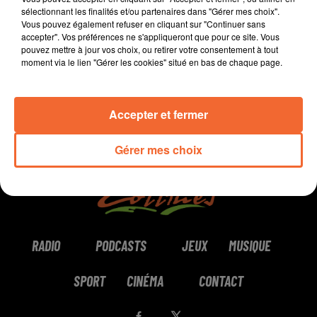
sélectionnant les finalités et/ou partenaires dans "Gérer mes choix".
Vous pouvez également refuser en cliquant sur "Continuer sans
0:00
6 min 51 sec
accepter". Vos préférences ne s'appliqueront que pour ce site. Vous
pouvez mettre à jour vos choix, ou retirer votre consentement à tout
moment via le lien "Gérer les cookies" situé en bas de chaque page.
Accepter et fermer
Gérer mes choix
RADIO
PODCASTS
JEUX
MUSIQUE
SPORT
CINÉMA
CONTACT