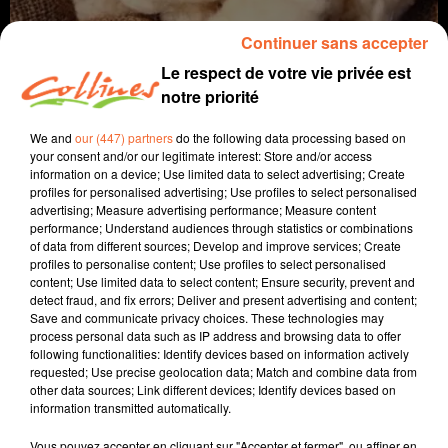
Continuer sans accepter
Le respect de votre vie privée est
notre priorité
We and
our (447) partners
do the following data processing based on
your consent and/or our legitimate interest: Store and/or access
information on a device; Use limited data to select advertising; Create
profiles for personalised advertising; Use profiles to select personalised
agriculture
advertising; Measure advertising performance; Measure content
performance; Understand audiences through statistics or combinations
of data from different sources; Develop and improve services; Create
2 mai 2024 - 6 min 51 sec
profiles to personalise content; Use profiles to select personalised
content; Use limited data to select content; Ensure security, prevent and
LA LAINE
detect fraud, and fix errors; Deliver and present advertising and content;
Save and communicate privacy choices. These technologies may
Jacqueline Pinon
process personal data such as IP address and browsing data to offer
following functionalities: Identify devices based on information actively
A travers champs
requested; Use precise geolocation data; Match and combine data from
other data sources; Link different devices; Identify devices based on
Avec Ludo et Jacqueline, COLLINES porte un regard
information transmitted automatically.
différent sur l'agriculture chaque semaine le jeudi à
7h40 et le dimanche à 9h30.
Vous pouvez accepter en cliquant sur "Accepter et fermer", ou affiner en